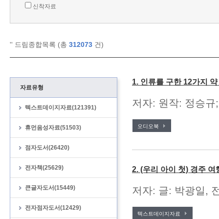
신착자료
'
' 드림종합목록 (총
312073
건)
1. 인류를 구한 12가지 
자료유형
저자: 원작: 정승규;
텍스트데이지자료(121391)
오디오북
휴먼음성자료(51503)
점자도서(26420)
전자책(25629)
2. (우리 아이 첫) 경주 여
큰글자도서(15449)
저자: 글: 박광일, 
전자점자도서(12429)
텍스트데이지자료