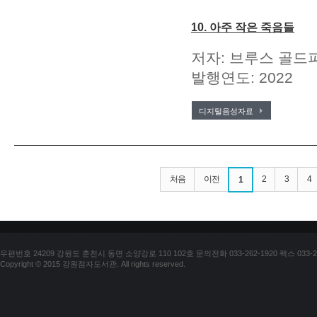
10. 아주 작은 죽음들
저자: 브루스 골드파
발행연도: 2022
디지털음성자료
처음
이전
2
3
4
1
우편번호 24209 강원도 춘천시 동면 소양강로 110 102호 문의전화 033-262-1920 팩스 033-25
Copyright © 2015 강원점자도서관. All rights reserved.