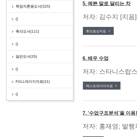
5. 예쁜 말로 달리는 차
묵점자혼용도서(325)
저자: 김수지 [지음
()
촉각도서(111)
휴먼음성자료
()
일반도서(35)
6. 배우 수업
()
저자: 스타니스랍스키 
FULL데이지자료(31)
텍스트데이지자료
()
7. ‘수업구조분석’을 이
저자: 홍재영; 발행