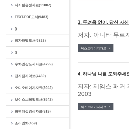
디지털음성자료(11082)
TEXT-PDF도서(9483)
3. 두려움 없이, 당신 자
()
저자: 아니타 무르자
점자라벨도서(6823)
텍스트데이지자료
()
수화영상도서자료(4799)
4. 하나님 나를 도와주세
전자점자악보(4480)
저자: 제임스 패커 
오디오데이지자료(3942)
2003
보이스브레일도서(3542)
텍스트데이지자료
화면해설영상자료(919)
소리영화(459)