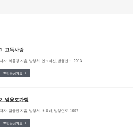
1. 고독사랑
저자: 와룡강 지음; 발행처: 인크리션; 발행연도: 2013
휴먼음성자료
2. 영웅호가행
저자: 검궁인 지음; 발행처: 초록배; 발행연도: 1997
휴먼음성자료