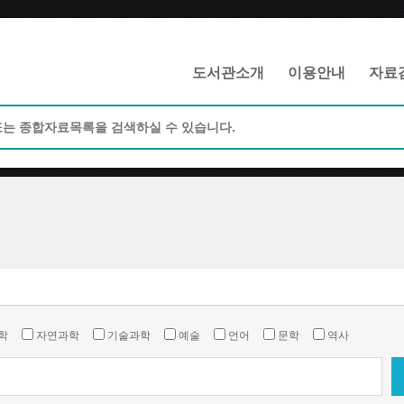
메인메뉴 바로가기
본문 바로가기
도서관소개
이용안내
자료
학
자연과학
기술과학
예술
언어
문학
역사