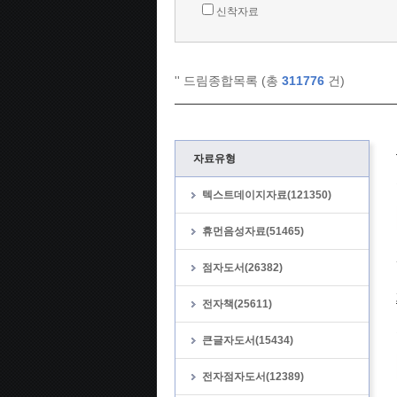
신착자료
'
' 드림종합목록 (총
311776
건)
자료유형
텍스트데이지자료(121350)
휴먼음성자료(51465)
점자도서(26382)
전자책(25611)
큰글자도서(15434)
전자점자도서(12389)