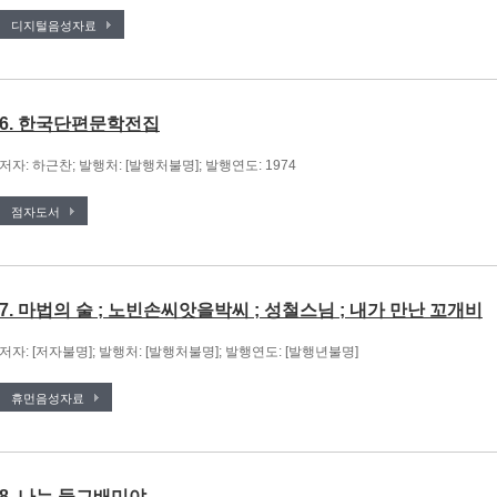
디지털음성자료
6. 한국단편문학전집
저자: 하근찬; 발행처: [발행처불명]; 발행연도: 1974
점자도서
7. 마법의 술 ; 노빈손씨앗을박씨 ; 성철스님 ; 내가 만난 꼬개비
저자: [저자불명]; 발행처: [발행처불명]; 발행연도: [발행년불명]
휴먼음성자료
8. 나는 둥그배미야