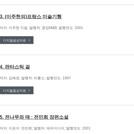
3. (이주헌의)프랑스 미술기행
저자: 이주헌 지음; 발행처: 중앙M&B; 발행연도: 2001
디지털음성자료
4. 판타스틱 걸
저자: 김혜정; 발행처: 비룡소; 발행연도: 1997
디지털음성자료
5. 전나무와 매 : 전민희 장편소설
저자: 지은이: 전민희; 발행처: 제우미디어; 발행연도: 2001