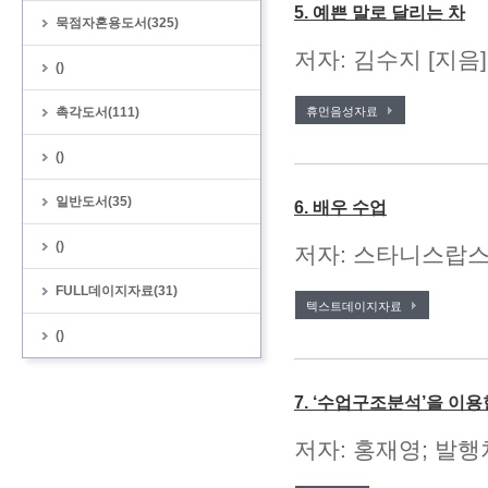
5. 예쁜 말로 달리는 차
묵점자혼용도서(325)
저자: 김수지 [지음
()
촉각도서(111)
휴먼음성자료
()
일반도서(35)
6. 배우 수업
()
저자: 스타니스랍스키 
FULL데이지자료(31)
텍스트데이지자료
()
7. ‘수업구조분석’을 이
저자: 홍재영; 발행