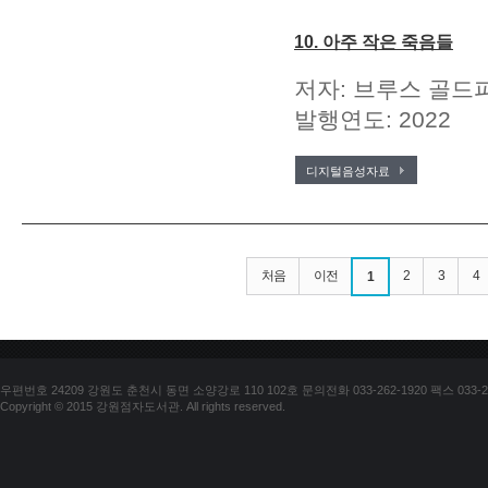
10. 아주 작은 죽음들
저자: 브루스 골드파
발행연도: 2022
디지털음성자료
처음
이전
2
3
4
1
우편번호 24209 강원도 춘천시 동면 소양강로 110 102호 문의전화 033-262-1920 팩스 033-25
Copyright © 2015 강원점자도서관. All rights reserved.