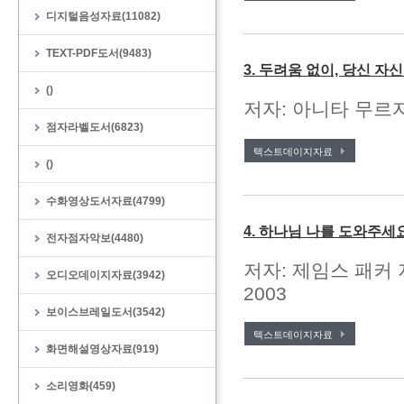
디지털음성자료(11082)
TEXT-PDF도서(9483)
3. 두려움 없이, 당신 자
()
저자: 아니타 무르자
점자라벨도서(6823)
텍스트데이지자료
()
수화영상도서자료(4799)
4. 하나님 나를 도와주세
전자점자악보(4480)
저자: 제임스 패커 
오디오데이지자료(3942)
2003
보이스브레일도서(3542)
텍스트데이지자료
화면해설영상자료(919)
소리영화(459)