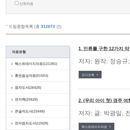
신착자료
'
' 드림종합목록 (총
312073
건)
1. 인류를 구한 12가지 
자료유형
저자: 원작: 정승규;
텍스트데이지자료(121391)
오디오북
휴먼음성자료(51503)
점자도서(26420)
전자책(25629)
2. (우리 아이 첫) 경주 여
큰글자도서(15449)
저자: 글: 박광일, 
전자점자도서(12429)
텍스트데이지자료