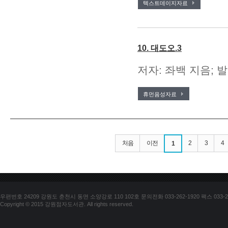
텍스트데이지자료
10. 대도오.3
저자: 좌백 지음; 발
휴먼음성자료
처음
이전
2
3
4
1
우편번호 24209 강원도 춘천시 동면 소양강로 110 102호 문의전화 033-262-1920 팩스 033-25
Copyright © 2015 강원점자도서관. All rights reserved.