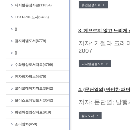
디지털음성자료(11054)
휴먼음성자료
TEXT-PDF도서(9483)
()
3. 게으르지 않고 느리게
점자라벨도서(6779)
저자: 기젤라 크레머
2007
()
디지털음성자료
수화영상도서자료(4799)
전자점자악보(4470)
오디오데이지자료(3942)
4. (문단열의) 만만한 
보이스브레일도서(3542)
저자: 문단열; 발행처
화면해설영상자료(919)
점자도서
소리영화(459)