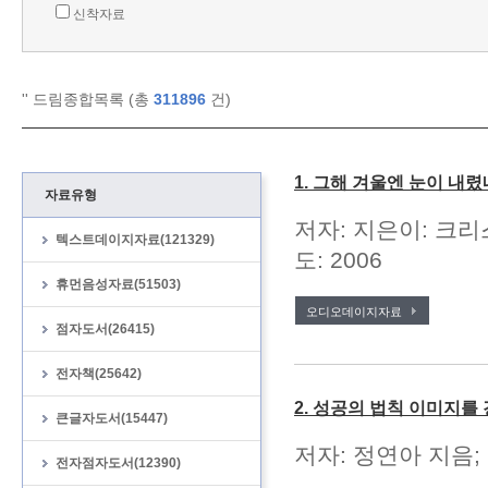
신착자료
'
' 드림종합목록 (총
311896
건)
1. 그해 겨울엔 눈이 내렸
자료유형
저자: 지은이: 크리
텍스트데이지자료(121329)
도: 2006
휴먼음성자료(51503)
오디오데이지자료
점자도서(26415)
전자책(25642)
2. 성공의 법칙 이미지를
큰글자도서(15447)
저자: 정연아 지음; 
전자점자도서(12390)