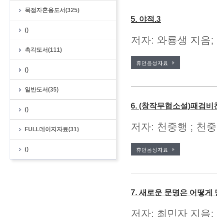
묵점자혼용도서(325)
5. 야적.3
()
저자: 와룡생 지음;
촉각도서(111)
휴먼음성자료
()
일반도서(35)
6. (창작무협소설)패검비
()
저자: 천중행 ; 천중
FULL데이지자료(31)
()
휴먼음성자료
7. 새로운 문명은 어떻
저자: 최민자 지음;