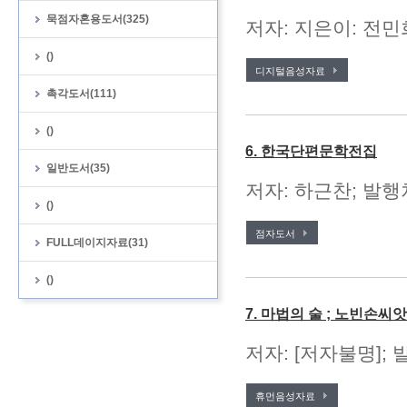
묵점자혼용도서(325)
저자: 지은이: 전민
()
디지털음성자료
촉각도서(111)
()
6. 한국단편문학전집
일반도서(35)
저자: 하근찬; 발행처
()
점자도서
FULL데이지자료(31)
()
7. 마법의 술 ; 노빈손씨
저자: [저자불명];
휴먼음성자료