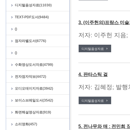
디지털음성자료(11030)
TEXT-PDF도서(9484)
3. (이주헌의)프랑스 미
()
저자: 이주헌 지음; 
점자라벨도서(6776)
디지털음성자료
()
수화영상도서자료(4799)
4. 판타스틱 걸
전자점자악보(4472)
저자: 김혜정; 발행처
오디오데이지자료(3942)
보이스브레일도서(3542)
디지털음성자료
화면해설영상자료(919)
소리영화(457)
5. 전나무와 매 : 전민희