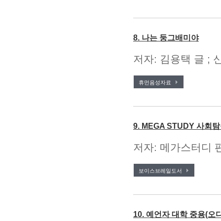
8. 나는 둥그배미야
저자: 김용택 글 ; 
휴먼음성자료
9. MEGA STUDY 사회
저자: 메가스터디 편
보이스브레일도서
10. 예언자 대학 중용(오