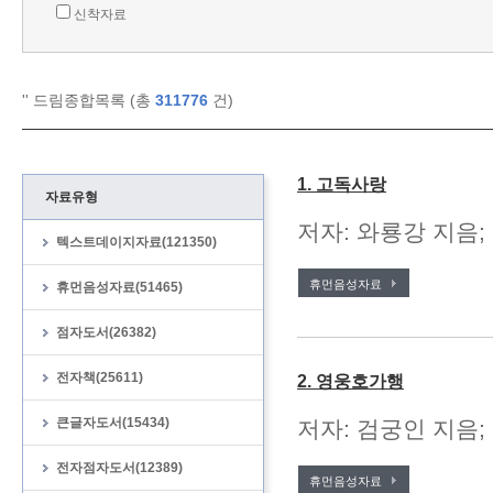
신착자료
'
' 드림종합목록 (총
311776
건)
1. 고독사랑
자료유형
저자: 와룡강 지음;
텍스트데이지자료(121350)
휴먼음성자료
휴먼음성자료(51465)
점자도서(26382)
전자책(25611)
2. 영웅호가행
큰글자도서(15434)
저자: 검궁인 지음; 
전자점자도서(12389)
휴먼음성자료