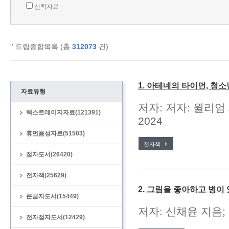
신착자료
'
' 드림종합목록 (총
312073
건)
1. 아테네의 타이먼, 청
자료유형
저자: 저자: 윌리엄
텍스트데이지자료(121391)
2024
휴먼음성자료(51503)
전자책
점자도서(26420)
전자책(25629)
2. 그림을 좋아하고 병이
큰글자도서(15449)
저자: 신채윤 지음;
전자점자도서(12429)