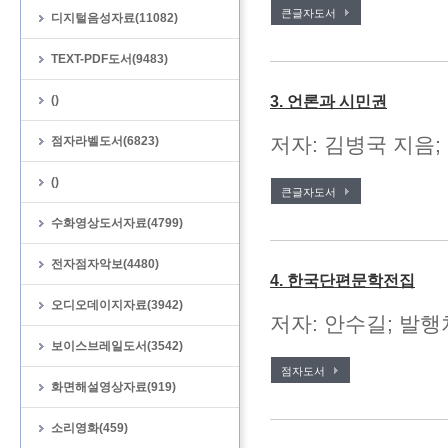
큰글자도서
디지털음성자료(11082)
TEXT-PDF도서(9483)
()
3. 언론과 시민권
저자: 김병국 지음;
점자라벨도서(6823)
()
큰글자도서
수화영상도서자료(4799)
전자점자악보(4480)
4. 한국단편문학전집
오디오데이지자료(3942)
저자: 안수길; 발행처
보이스브레일도서(3542)
점자도서
화면해설영상자료(919)
소리영화(459)