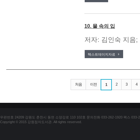
10. 물 속의 입
저자: 김인숙 지음;
텍스트데이지자료
처음
이전
2
3
4
1
우편번호 24209 강원도 춘천시 동면 소양강로 110 102호 문의전화 033-262-1920 팩스 033-25
Copyright © 2015 강원점자도서관. All rights reserved.