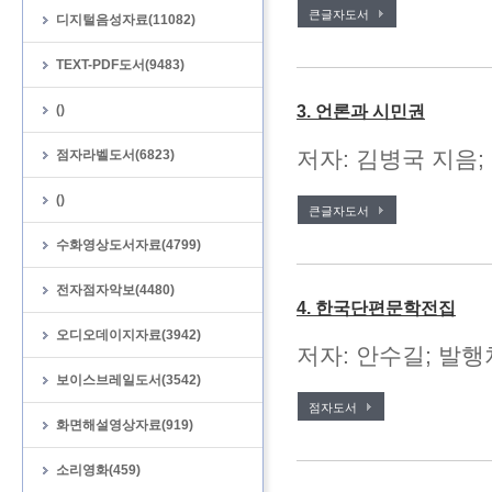
큰글자도서
디지털음성자료(11082)
TEXT-PDF도서(9483)
()
3. 언론과 시민권
저자: 김병국 지음;
점자라벨도서(6823)
()
큰글자도서
수화영상도서자료(4799)
전자점자악보(4480)
4. 한국단편문학전집
오디오데이지자료(3942)
저자: 안수길; 발행처
보이스브레일도서(3542)
점자도서
화면해설영상자료(919)
소리영화(459)