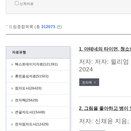
신착자료
'
' 드림종합목록 (총
312073
건)
1. 아테네의 타이먼, 청
자료유형
저자: 저자: 윌리엄
텍스트데이지자료(121391)
2024
휴먼음성자료(51503)
전자책
점자도서(26420)
전자책(25629)
2. 그림을 좋아하고 병이
큰글자도서(15449)
저자: 신채윤 지음;
전자점자도서(12429)