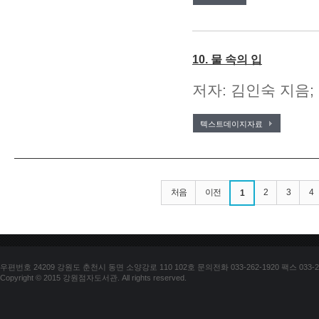
10. 물 속의 입
저자: 김인숙 지음;
텍스트데이지자료
처음
이전
2
3
4
1
우편번호 24209 강원도 춘천시 동면 소양강로 110 102호 문의전화 033-262-1920 팩스 033-25
Copyright © 2015 강원점자도서관. All rights reserved.