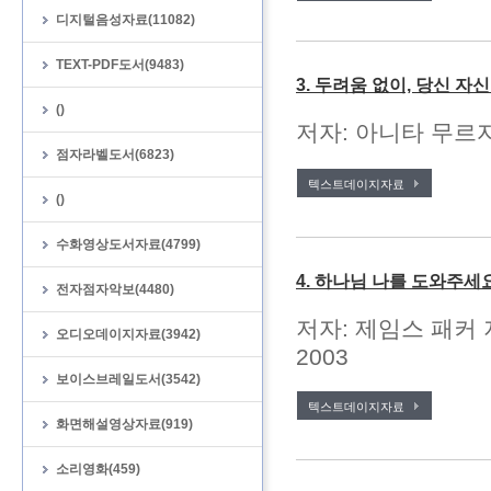
디지털음성자료(11082)
TEXT-PDF도서(9483)
3. 두려움 없이, 당신 자
()
저자: 아니타 무르자
점자라벨도서(6823)
텍스트데이지자료
()
수화영상도서자료(4799)
4. 하나님 나를 도와주세
전자점자악보(4480)
저자: 제임스 패커 
오디오데이지자료(3942)
2003
보이스브레일도서(3542)
텍스트데이지자료
화면해설영상자료(919)
소리영화(459)