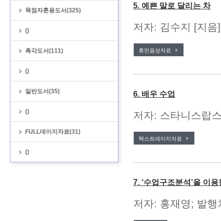
5. 예쁜 말로 달리는 차
묵점자혼용도서(325)
저자: 김수지 [지음
()
촉각도서(111)
휴먼음성자료
()
일반도서(35)
6. 배우 수업
()
저자: 스타니스랍스키 
FULL데이지자료(31)
텍스트데이지자료
()
7. ‘수업구조분석’을 이
저자: 홍재영; 발행