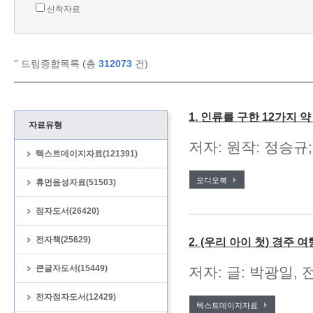
신착자료
'
' 드림종합목록 (총
312073
건)
1. 인류를 구한 12가지 
자료유형
저자: 원작: 정승규;
텍스트데이지자료(121391)
오디오북
휴먼음성자료(51503)
점자도서(26420)
전자책(25629)
2. (우리 아이 첫) 경주 여
큰글자도서(15449)
저자: 글: 박광일, 
전자점자도서(12429)
텍스트데이지자료