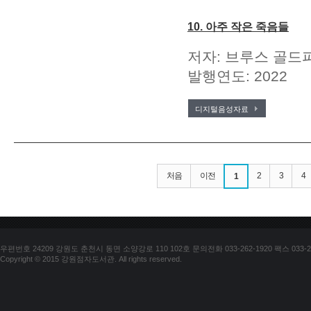
10. 아주 작은 죽음들
저자: 브루스 골드파
발행연도: 2022
디지털음성자료
처음
이전
2
3
4
1
우편번호 24209 강원도 춘천시 동면 소양강로 110 102호 문의전화 033-262-1920 팩스 033-25
Copyright © 2015 강원점자도서관. All rights reserved.