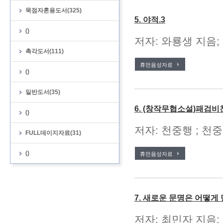
묵점자혼용도서(325)
5. 야적.3
()
저자: 와룡생 지음;
촉각도서(111)
휴먼음성자료
()
일반도서(35)
6. (창작무협소설)패검비
()
저자: 천중행 ; 천중
FULL데이지자료(31)
()
휴먼음성자료
7. 새로운 문명은 어떻
저자: 최민자 지음;