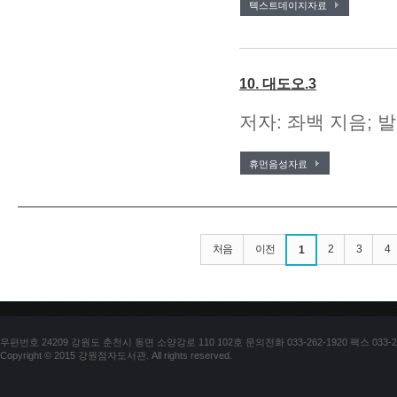
텍스트데이지자료
10. 대도오.3
저자: 좌백 지음; 발
휴먼음성자료
처음
이전
2
3
4
1
우편번호 24209 강원도 춘천시 동면 소양강로 110 102호 문의전화 033-262-1920 팩스 033-25
Copyright © 2015 강원점자도서관. All rights reserved.