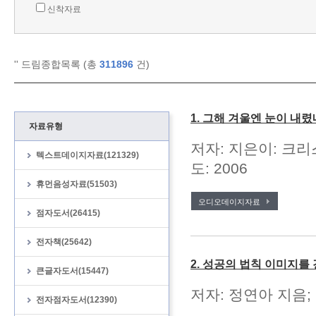
신착자료
'
' 드림종합목록 (총
311896
건)
1. 그해 겨울엔 눈이 내렸
자료유형
저자: 지은이: 크리
텍스트데이지자료(121329)
도: 2006
휴먼음성자료(51503)
오디오데이지자료
점자도서(26415)
전자책(25642)
2. 성공의 법칙 이미지를
큰글자도서(15447)
저자: 정연아 지음; 
전자점자도서(12390)