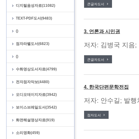
큰글자도서
디지털음성자료(11082)
TEXT-PDF도서(9483)
()
3. 언론과 시민권
저자: 김병국 지음;
점자라벨도서(6823)
()
큰글자도서
수화영상도서자료(4799)
전자점자악보(4480)
4. 한국단편문학전집
오디오데이지자료(3942)
저자: 안수길; 발행처
보이스브레일도서(3542)
점자도서
화면해설영상자료(919)
소리영화(459)