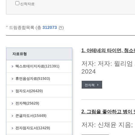
신착자료
'
' 드림종합목록 (총
312073
건)
1. 아테네의 타이먼, 청
자료유형
저자: 저자: 윌리엄
텍스트데이지자료(121391)
2024
휴먼음성자료(51503)
전자책
점자도서(26420)
전자책(25629)
2. 그림을 좋아하고 병이
큰글자도서(15449)
저자: 신채윤 지음;
전자점자도서(12429)