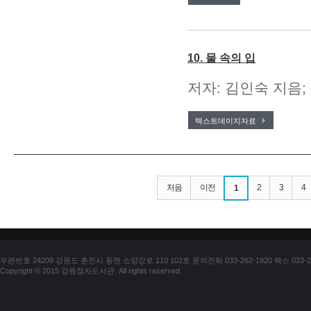
10. 물 속의 입
저자: 김인숙 지음;
텍스트데이지자료
처음
이전
2
3
4
1
우편번호 24209 강원도 춘천시 동면 소양강로 110 102호 문의전화 033-262-1920 팩스 033-25
Copyright © 2015 강원점자도서관. All rights reserved.