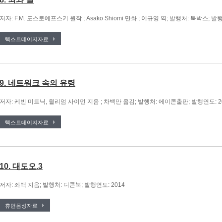
저자: F.M. 도스토예프스키 원작 ; Asako Shiomi 만화 ; 이규영 역; 발행처: 북박스; 발행
텍스트데이지자료
9. 네트워크 속의 유령
저자: 케빈 미트닉, 윌리엄 사이먼 지음 ; 차백만 옮김; 발행처: 에이콘출판; 발행연도: 2
텍스트데이지자료
10. 대도오.3
저자: 좌백 지음; 발행처: 디콘북; 발행연도: 2014
휴먼음성자료