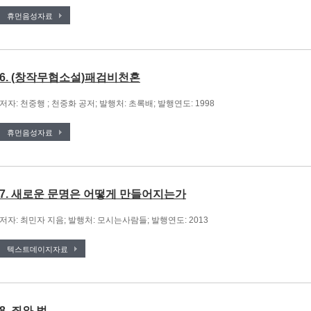
휴먼음성자료
6. (창작무협소설)패검비천혼
저자: 천중행 ; 천중화 공저; 발행처: 초록배; 발행연도: 1998
휴먼음성자료
7. 새로운 문명은 어떻게 만들어지는가
저자: 최민자 지음; 발행처: 모시는사람들; 발행연도: 2013
텍스트데이지자료
8. 죄와 벌