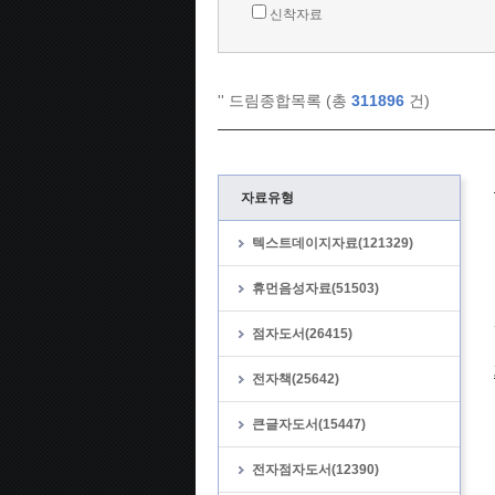
신착자료
'
' 드림종합목록 (총
311896
건)
자료유형
텍스트데이지자료(121329)
휴먼음성자료(51503)
점자도서(26415)
전자책(25642)
큰글자도서(15447)
전자점자도서(12390)