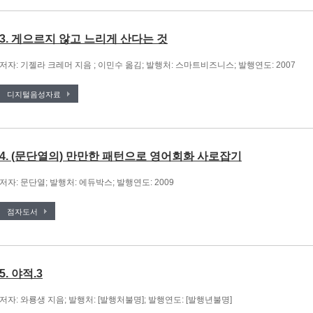
3. 게으르지 않고 느리게 산다는 것
저자: 기젤라 크레머 지음 ; 이민수 옮김; 발행처: 스마트비즈니스; 발행연도: 2007
디지털음성자료
4. (문단열의) 만만한 패턴으로 영어회화 사로잡기
저자: 문단열; 발행처: 에듀박스; 발행연도: 2009
점자도서
5. 야적.3
저자: 와룡생 지음; 발행처: [발행처불명]; 발행연도: [발행년불명]