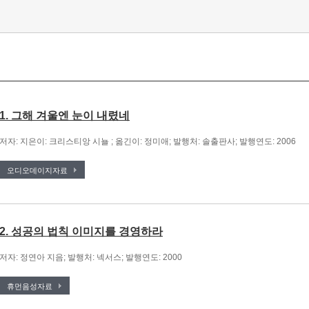
1. 그해 겨울엔 눈이 내렸네
저자: 지은이: 크리스티앙 시뇰 ; 옮긴이: 정미애; 발행처: 솔출판사; 발행연도: 2006
오디오데이지자료
2. 성공의 법칙 이미지를 경영하라
저자: 정연아 지음; 발행처: 넥서스; 발행연도: 2000
휴먼음성자료