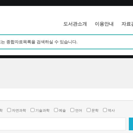
메인메뉴 바로가기
본문 바로가기
도서관소개
이용안내
자료
학
자연과학
기술과학
예술
언어
문학
역사