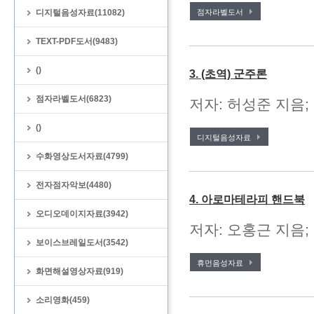
디지털음성자료(11082)
점자라벨도서
TEXT-PDF도서(9483)
()
3. (초역) 군주론
점자라벨도서(6823)
저자: 허성준 지음;
()
디지털음성자료
수화영상도서자료(4799)
전자점자악보(4480)
4. 아로마테라피 핸드북
오디오데이지자료(3942)
저자: 오홍근 지음; 
보이스브레일도서(3542)
휴먼음성자료
화면해설영상자료(919)
소리영화(459)