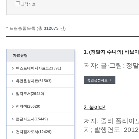
신착자료
'
' 드림종합목록 (총
312073
건)
1. (정말지 수녀의) 바보
자료유형
저자: 글·그림: 정말
텍스트데이지자료(121391)
휴먼음성자료
휴먼음성자료(51503)
점자도서(26420)
전자책(25629)
2. 봄이다!
큰글자도서(15449)
저자: 줄리 폴리아노 
지; 발행연도: 2012
전자점자도서(12429)