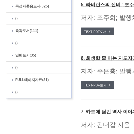
5. 라비린스의 신비 : 조
묵점자혼용도서(325)
저자: 조주희; 발행처
()
촉각도서(111)
TEXT-PDF도서
()
일반도서(35)
6. 희생할 줄 아는 지도
()
저자: 주은총; 발행처
FULL데이지자료(31)
TEXT-PDF도서
()
7. 카트에 담긴 역사 이야
저자: 김대갑 지음;