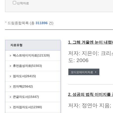
신착자료
'
' 드림종합목록 (총
311896
건)
1. 그해 겨울엔 눈이 내렸
자료유형
저자: 지은이: 크리
텍스트데이지자료(121329)
도: 2006
휴먼음성자료(51503)
오디오데이지자료
점자도서(26415)
전자책(25642)
2. 성공의 법칙 이미지를
큰글자도서(15447)
저자: 정연아 지음; 
전자점자도서(12390)