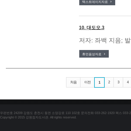
텍스트데이지자료
10. 대도오.3
저자: 좌백 지음; 발
휴먼음성자료
처음
이전
2
3
4
1
우편번호 24209 강원도 춘천시 동면 소양강로 110 102호 문의전화 033-262-1920 팩스 033-25
Copyright © 2015 강원점자도서관. All rights reserved.