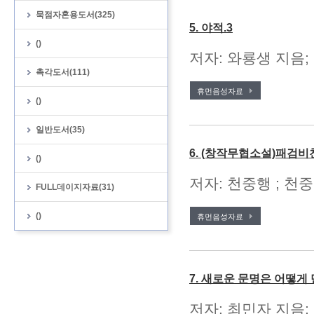
묵점자혼용도서(325)
5. 야적.3
()
저자: 와룡생 지음;
촉각도서(111)
휴먼음성자료
()
일반도서(35)
6. (창작무협소설)패검비
()
저자: 천중행 ; 천중
FULL데이지자료(31)
()
휴먼음성자료
7. 새로운 문명은 어떻
저자: 최민자 지음;