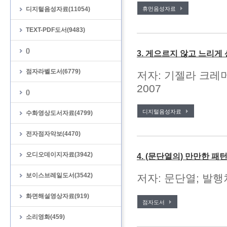
디지털음성자료(11054)
휴먼음성자료
TEXT-PDF도서(9483)
()
3. 게으르지 않고 느리게
점자라벨도서(6779)
저자: 기젤라 크레머
2007
()
디지털음성자료
수화영상도서자료(4799)
전자점자악보(4470)
오디오데이지자료(3942)
4. (문단열의) 만만한 
보이스브레일도서(3542)
저자: 문단열; 발행처
화면해설영상자료(919)
점자도서
소리영화(459)