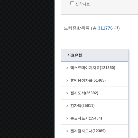
신착자료
'
' 드림종합목록 (총
311776
건)
자료유형
텍스트데이지자료(121350)
휴먼음성자료(51465)
점자도서(26382)
전자책(25611)
큰글자도서(15434)
전자점자도서(12389)