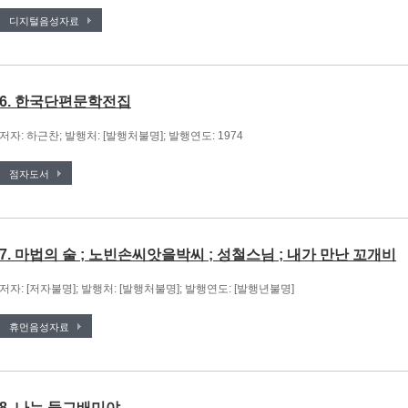
디지털음성자료
6. 한국단편문학전집
저자: 하근찬; 발행처: [발행처불명]; 발행연도: 1974
점자도서
7. 마법의 술 ; 노빈손씨앗을박씨 ; 성철스님 ; 내가 만난 꼬개비
저자: [저자불명]; 발행처: [발행처불명]; 발행연도: [발행년불명]
휴먼음성자료
8. 나는 둥그배미야