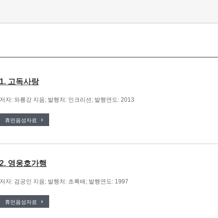
1. 고독사랑
저자: 와룡강 지음; 발행처: 인크리션; 발행연도: 2013
휴먼음성자료
2. 영웅호가행
저자: 검궁인 지음; 발행처: 초록배; 발행연도: 1997
휴먼음성자료