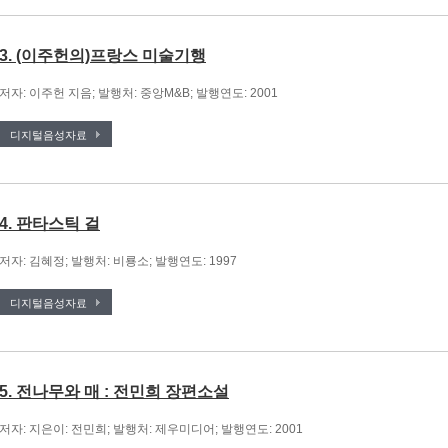
3. (이주헌의)프랑스 미술기행
저자: 이주헌 지음; 발행처: 중앙M&B; 발행연도: 2001
디지털음성자료
4. 판타스틱 걸
저자: 김혜정; 발행처: 비룡소; 발행연도: 1997
디지털음성자료
5. 전나무와 매 : 전민희 장편소설
저자: 지은이: 전민희; 발행처: 제우미디어; 발행연도: 2001