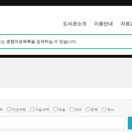
메인메뉴 바로가기
본문 바로가기
도서관소개
이용안내
자료
학
자연과학
기술과학
예술
언어
문학
역사