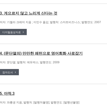
3. 게으르지 않고 느리게 산다는 것
저자: 기젤라 크레머 지음 ; 이민수 옮김; 발행처: 스마트비즈니스; 발행연도: 2007
디지털음성자료
4. (문단열의) 만만한 패턴으로 영어회화 사로잡기
저자: 문단열; 발행처: 에듀박스; 발행연도: 2009
점자도서
5. 야적.3
저자: 와룡생 지음; 발행처: [발행처불명]; 발행연도: [발행년불명]