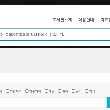
메인메뉴 바로가기
본문 바로가기
도서관소개
이용안내
자료
학
자연과학
기술과학
예술
언어
문학
역사