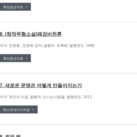
휴먼음성자료
6. (창작무협소설)패검비천혼
저자: 천중행 ; 천중화 공저; 발행처: 초록배; 발행연도: 1998
휴먼음성자료
7. 새로운 문명은 어떻게 만들어지는가
저자: 최민자 지음; 발행처: 모시는사람들; 발행연도: 2013
텍스트데이지자료
8. 죄와 벌