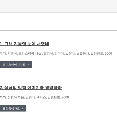
1. 그해 겨울엔 눈이 내렸네
저자: 지은이: 크리스티앙 시뇰 ; 옮긴이: 정미애; 발행처: 솔출판사; 발행연도: 2006
오디오데이지자료
2. 성공의 법칙 이미지를 경영하라
저자: 정연아 지음; 발행처: 넥서스; 발행연도: 2000
휴먼음성자료