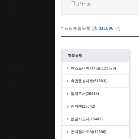
신착자료
'
' 드림종합목록 (총
311896
건)
자료유형
텍스트데이지자료(121329)
휴먼음성자료(51503)
점자도서(26415)
전자책(25642)
큰글자도서(15447)
전자점자도서(12390)