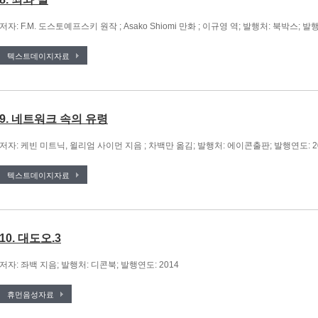
저자: F.M. 도스토예프스키 원작 ; Asako Shiomi 만화 ; 이규영 역; 발행처: 북박스; 발행
텍스트데이지자료
9. 네트워크 속의 유령
저자: 케빈 미트닉, 윌리엄 사이먼 지음 ; 차백만 옮김; 발행처: 에이콘출판; 발행연도: 2
텍스트데이지자료
10. 대도오.3
저자: 좌백 지음; 발행처: 디콘북; 발행연도: 2014
휴먼음성자료