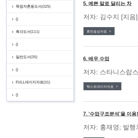
5. 예쁜 말로 달리는 차
묵점자혼용도서(325)
저자: 김수지 [지음
()
촉각도서(111)
휴먼음성자료
()
일반도서(35)
6. 배우 수업
()
저자: 스타니스랍스키 
FULL데이지자료(31)
텍스트데이지자료
()
7. ‘수업구조분석’을 이
저자: 홍재영; 발행