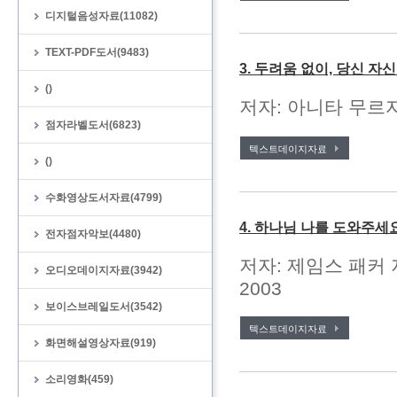
디지털음성자료(11082)
TEXT-PDF도서(9483)
3. 두려움 없이, 당신 자
()
저자: 아니타 무르자
점자라벨도서(6823)
텍스트데이지자료
()
수화영상도서자료(4799)
4. 하나님 나를 도와주세
전자점자악보(4480)
저자: 제임스 패커 
오디오데이지자료(3942)
2003
보이스브레일도서(3542)
텍스트데이지자료
화면해설영상자료(919)
소리영화(459)