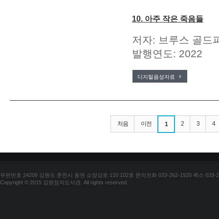
10. 아주 작은 죽음들
저자: 브루스 골드파
발행연도: 2022
디지털음성자료
처음
이전
2
3
4
1
우편번호 24209 강원도 춘천시 동면 소양강로 110 102호 문의전화 033-262-1920 팩스 033-25
Copyright © 2015 강원점자도서관. All rights reserved.