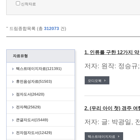
신착자료
'
' 드림종합목록 (총
312073
건)
1. 인류를 구한 12가지 
자료유형
저자: 원작: 정승규;
텍스트데이지자료(121391)
오디오북
휴먼음성자료(51503)
점자도서(26420)
전자책(25629)
2. (우리 아이 첫) 경주 여
큰글자도서(15449)
저자: 글: 박광일, 
전자점자도서(12429)
텍스트데이지자료