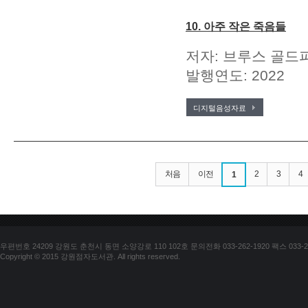
10. 아주 작은 죽음들
저자: 브루스 골드파
발행연도: 2022
디지털음성자료
처음
이전
2
3
4
1
우편번호 24209 강원도 춘천시 동면 소양강로 110 102호 문의전화 033-262-1920 팩스 033-25
Copyright © 2015 강원점자도서관. All rights reserved.