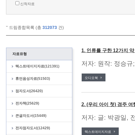
신착자료
'
' 드림종합목록 (총
312073
건)
1. 인류를 구한 12가지 
자료유형
저자: 원작: 정승규;
텍스트데이지자료(121391)
오디오북
휴먼음성자료(51503)
점자도서(26420)
전자책(25629)
2. (우리 아이 첫) 경주 여
큰글자도서(15449)
저자: 글: 박광일, 
전자점자도서(12429)
텍스트데이지자료