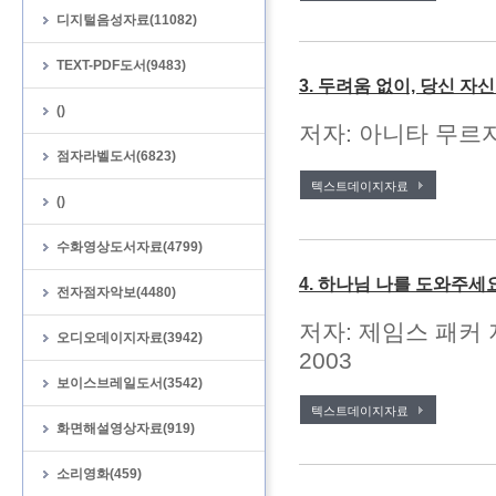
디지털음성자료(11082)
TEXT-PDF도서(9483)
3. 두려움 없이, 당신 자
()
저자: 아니타 무르자
점자라벨도서(6823)
텍스트데이지자료
()
수화영상도서자료(4799)
4. 하나님 나를 도와주세
전자점자악보(4480)
저자: 제임스 패커 
오디오데이지자료(3942)
2003
보이스브레일도서(3542)
텍스트데이지자료
화면해설영상자료(919)
소리영화(459)