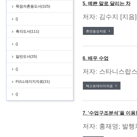
5. 예쁜 말로 달리는 차
묵점자혼용도서(325)
저자: 김수지 [지음
()
촉각도서(111)
휴먼음성자료
()
일반도서(35)
6. 배우 수업
()
저자: 스타니스랍스키 
FULL데이지자료(31)
텍스트데이지자료
()
7. ‘수업구조분석’을 이
저자: 홍재영; 발행