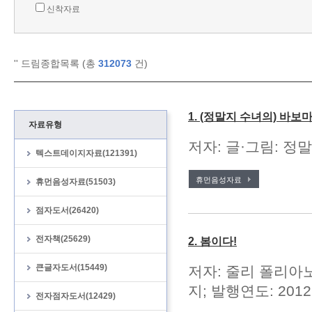
신착자료
'
' 드림종합목록 (총
312073
건)
1. (정말지 수녀의) 바보
자료유형
저자: 글·그림: 정말
텍스트데이지자료(121391)
휴먼음성자료
휴먼음성자료(51503)
점자도서(26420)
전자책(25629)
2. 봄이다!
큰글자도서(15449)
저자: 줄리 폴리아노 
지; 발행연도: 2012
전자점자도서(12429)