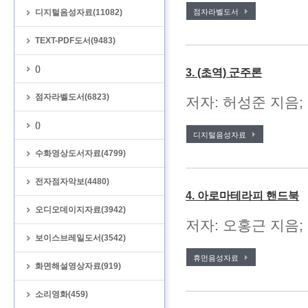
디지털음성자료(11082)
점자라벨도서
TEXT-PDF도서(9483)
()
3. (초역) 군주론
점자라벨도서(6823)
저자: 허성준 지음;
()
디지털음성자료
수화영상도서자료(4799)
전자점자악보(4480)
4. 아로마테라피 핸드북
오디오데이지자료(3942)
저자: 오홍근 지음; 
보이스브레일도서(3542)
휴먼음성자료
화면해설영상자료(919)
소리영화(459)