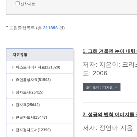
신착자료
'
' 드림종합목록 (총
311896
건)
1. 그해 겨울엔 눈이 내렸
자료유형
저자: 지은이: 크리
텍스트데이지자료(121329)
도: 2006
휴먼음성자료(51503)
오디오데이지자료
점자도서(26415)
전자책(25642)
2. 성공의 법칙 이미지를
큰글자도서(15447)
저자: 정연아 지음; 
전자점자도서(12390)