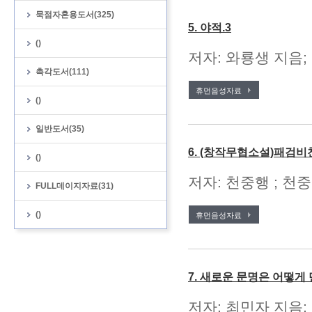
묵점자혼용도서(325)
5. 야적.3
()
저자: 와룡생 지음;
촉각도서(111)
휴먼음성자료
()
일반도서(35)
6. (창작무협소설)패검비
()
저자: 천중행 ; 천중
FULL데이지자료(31)
()
휴먼음성자료
7. 새로운 문명은 어떻
저자: 최민자 지음;