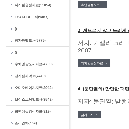
디지털음성자료(11054)
휴먼음성자료
TEXT-PDF도서(9483)
()
3. 게으르지 않고 느리게
점자라벨도서(6779)
저자: 기젤라 크레머
2007
()
디지털음성자료
수화영상도서자료(4799)
전자점자악보(4470)
오디오데이지자료(3942)
4. (문단열의) 만만한 
보이스브레일도서(3542)
저자: 문단열; 발행처
화면해설영상자료(919)
점자도서
소리영화(459)