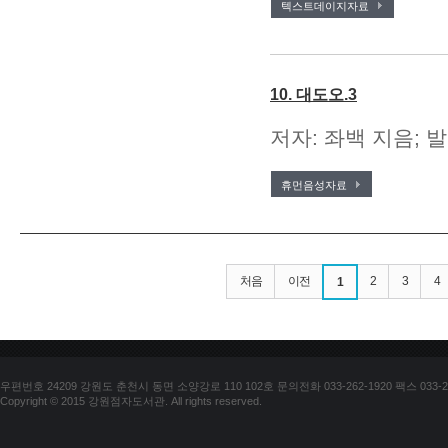
텍스트데이지자료
10. 대도오.3
저자: 좌백 지음; 발
휴먼음성자료
처음
이전
2
3
4
1
우편번호 24209 강원도 춘천시 동면 소양강로 110 102호 문의전화 033-262-1920 팩스 033-25
Copyright © 2015 강원점자도서관. All rights reserved.