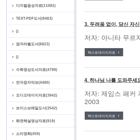
디지털음성자료(11082)
TEXT-PDF도서(9483)
3. 두려움 없이, 당신 자
()
저자: 아니타 무르자
점자라벨도서(6823)
텍스트데이지자료
()
수화영상도서자료(4799)
4. 하나님 나를 도와주세
전자점자악보(4480)
저자: 제임스 패커 
오디오데이지자료(3942)
2003
보이스브레일도서(3542)
텍스트데이지자료
화면해설영상자료(919)
소리영화(459)