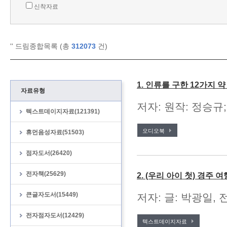
신착자료
'
' 드림종합목록 (총
312073
건)
1. 인류를 구한 12가지 
자료유형
저자: 원작: 정승규;
텍스트데이지자료(121391)
오디오북
휴먼음성자료(51503)
점자도서(26420)
전자책(25629)
2. (우리 아이 첫) 경주 여
큰글자도서(15449)
저자: 글: 박광일, 
전자점자도서(12429)
텍스트데이지자료