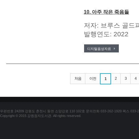
10. 아주 작은 죽음들
저자: 브루스 골드파
발행연도: 2022
디지털음성자료
처음
이전
2
3
4
1
우편번호 24209 강원도 춘천시 동면 소양강로 110 102호 문의전화 033-262-1920 팩스 033-25
Copyright © 2015 강원점자도서관. All rights reserved.