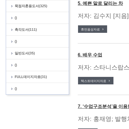
5. 예쁜 말로 달리는 차
묵점자혼용도서(325)
저자: 김수지 [지음
()
촉각도서(111)
휴먼음성자료
()
일반도서(35)
6. 배우 수업
()
저자: 스타니스랍스키 
FULL데이지자료(31)
텍스트데이지자료
()
7. ‘수업구조분석’을 이
저자: 홍재영; 발행