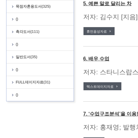
5. 예쁜 말로 달리는 차
묵점자혼용도서(325)
저자: 김수지 [지음
()
촉각도서(111)
휴먼음성자료
()
일반도서(35)
6. 배우 수업
()
저자: 스타니스랍스키 
FULL데이지자료(31)
텍스트데이지자료
()
7. ‘수업구조분석’을 이
저자: 홍재영; 발행