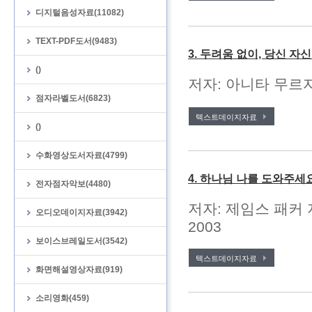
디지털음성자료(11082)
TEXT-PDF도서(9483)
3. 두려움 없이, 당신 자
()
저자: 아니타 무르자
점자라벨도서(6823)
텍스트데이지자료
()
수화영상도서자료(4799)
4. 하나님 나를 도와주세
전자점자악보(4480)
저자: 제임스 패커 
오디오데이지자료(3942)
2003
보이스브레일도서(3542)
텍스트데이지자료
화면해설영상자료(919)
소리영화(459)