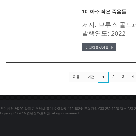
10. 아주 작은 죽음들
저자: 브루스 골드파
발행연도: 2022
디지털음성자료
처음
이전
2
3
4
1
우편번호 24209 강원도 춘천시 동면 소양강로 110 102호 문의전화 033-262-1920 팩스 033-25
Copyright © 2015 강원점자도서관. All rights reserved.