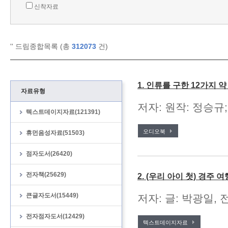
신착자료
'
' 드림종합목록 (총
312073
건)
1. 인류를 구한 12가지 
자료유형
저자: 원작: 정승규;
텍스트데이지자료(121391)
오디오북
휴먼음성자료(51503)
점자도서(26420)
전자책(25629)
2. (우리 아이 첫) 경주 여
큰글자도서(15449)
저자: 글: 박광일, 
전자점자도서(12429)
텍스트데이지자료