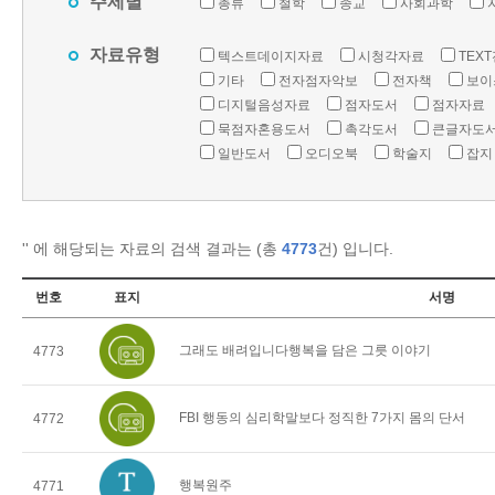
주제별
총류
철학
종교
사회과학
자료유형
텍스트데이지자료
시청각자료
TEX
기타
전자점자악보
전자책
보이
디지털음성자료
점자도서
점자자료
묵점자혼용도서
촉각도서
큰글자도
일반도서
오디오북
학술지
잡지
'
' 에 해당되는 자료의 검색 결과는 (총
4773
건) 입니다.
번호
표지
서명
그래도 배려입니다행복을 담은 그릇 이야기
4773
FBI 행동의 심리학말보다 정직한 7가지 몸의 단서
4772
행복원주
4771