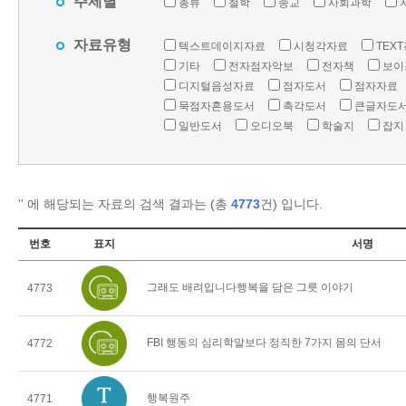
주제별
총류
철학
종교
사회과학
자료유형
텍스트데이지자료
시청각자료
TEX
기타
전자점자악보
전자책
보이
디지털음성자료
점자도서
점자자료
묵점자혼용도서
촉각도서
큰글자도
일반도서
오디오북
학술지
잡지
'
' 에 해당되는 자료의 검색 결과는 (총
4773
건) 입니다.
번호
표지
서명
그래도 배려입니다행복을 담은 그릇 이야기
4773
FBI 행동의 심리학말보다 정직한 7가지 몸의 단서
4772
행복원주
4771