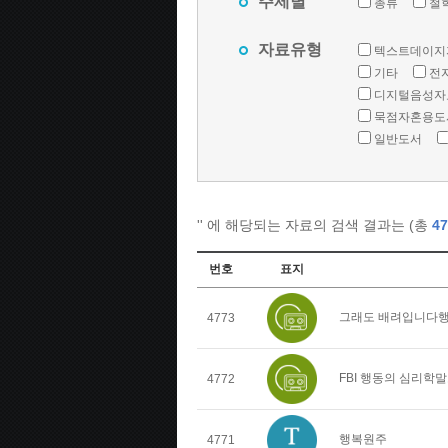
주제별
총류
철
자료유형
텍스트데이지
기타
전
디지털음성자
묵점자혼용도
일반도서
'
' 에 해당되는 자료의 검색 결과는 (총
47
번호
표지
그래도 배려입니다행
4773
FBI 행동의 심리학
4772
행복원주
4771