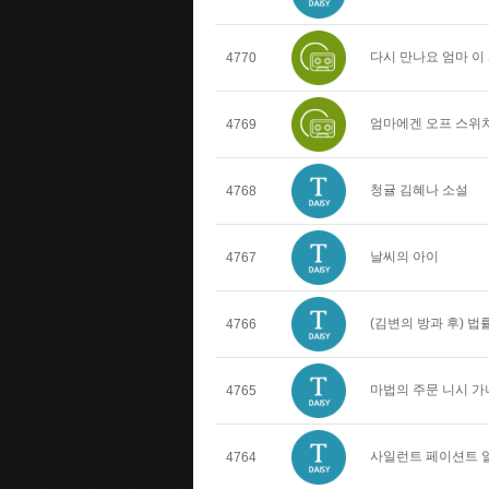
다시 만나요 엄마 이
4770
엄마에겐 오프 스위치
4769
청귤 김혜나 소설
4768
날씨의 아이
4767
(김변의 방과 후) 
4766
마법의 주문 니시 가
4765
사일런트 페이션트 
4764