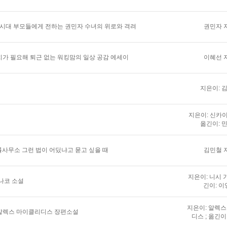
 시대 부모들에게 전하는 권민자 수녀의 위로와 격려
권민자 
가 필요해 퇴근 없는 워킹맘의 일상 공감 에세이
이혜선 
지은이: 
지은이: 신카이
옮긴이: 
법률사무소 그런 법이 어딨냐고 묻고 싶을 때
김민철 
지은이: 니시 가
나코 소설
긴이: 이
지은이: 알렉
알렉스 마이클리디스 장편소설
디스 ; 옮긴이