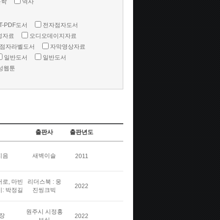
문학
역사
T-PDF도서
전자점자도서
성자료
오디오데이지자료
점자라벨도서
자막영상자료
일반도서
일반도서
성웹툰
출판사
출판년도
지음
새벽이슬
2011
버로, 마빈
리더스북 : 웅
2022
이: 박정길
진씽크빅
원주시 시정홍
장
2022