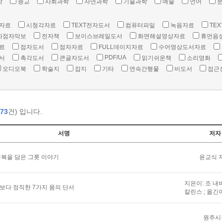
학
종교
사회과학
자연과학
기술과학
예술
언어
자료
시청각자료
TEXT전자도서
컴퓨터파일
녹음자료
TEX
자점자악보
전자책
보이스브레일도서
화면해설영상자료
휴먼음
료
점자도서
점자자료
FULL데이지자료
수어영상도서자료
PDF/UA
서
촉각도서
큰글자도서
읽기쉬운책
소리영화
오디오북
학술지
잡지
기타
연속간행물
비도서
접근
73
건) 입니다.
서명
저자
복을 담은 그릇 이야기
윤교식 
지은이: 조 내
말보다 정직한 7가지 몸의 단서
칼린스 ; 옮긴
원주시