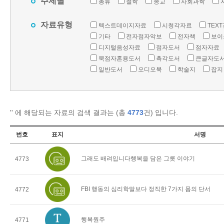
주제별
총류
철학
종교
사회과학
자료유형
텍스트데이지자료
시청각자료
TEX
기타
전자점자악보
전자책
보이
디지털음성자료
점자도서
점자자료
묵점자혼용도서
촉각도서
큰글자도
일반도서
오디오북
학술지
잡지
'
' 에 해당되는 자료의 검색 결과는 (총
4773
건) 입니다.
번호
표지
서명
그래도 배려입니다행복을 담은 그릇 이야기
4773
FBI 행동의 심리학말보다 정직한 7가지 몸의 단서
4772
행복원주
4771