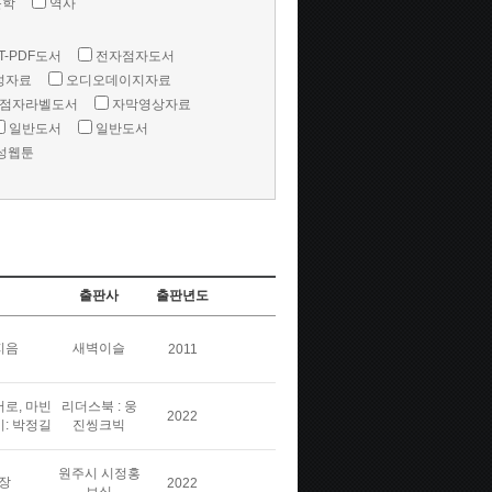
문학
역사
T-PDF도서
전자점자도서
성자료
오디오데이지자료
점자라벨도서
자막영상자료
일반도서
일반도서
성웹툰
출판사
출판년도
지음
새벽이슬
2011
버로, 마빈
리더스북 : 웅
2022
이: 박정길
진씽크빅
원주시 시정홍
장
2022