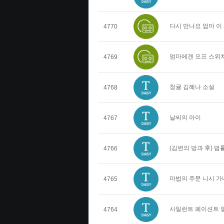
다시 만나요 엄마 이
4770
엄마에겐 오프 스위치
4769
청귤 김혜나 소설
4768
날씨의 아이
4767
(김변의 방과 후) 
4766
마법의 주문 니시 가
4765
사일런트 페이션트 
4764