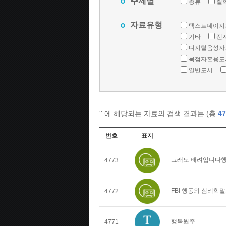
주제별
총류
철
자료유형
텍스트데이지
기타
전
디지털음성자
묵점자혼용도
일반도서
'
' 에 해당되는 자료의 검색 결과는 (총
47
번호
표지
그래도 배려입니다행
4773
FBI 행동의 심리학
4772
행복원주
4771