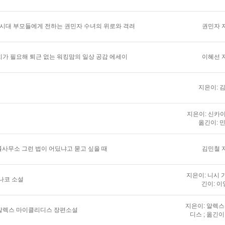
 시대 부모들에게 전하는 권민자 수녀의 위로와 격려
권민자 
가 필요해 퇴근 없는 워킹맘의 일상 공감 에세이
이혜선 
지은이: 
지은이: 신카이
옮긴이: 
법률사무소 그런 법이 어딨냐고 묻고 싶을 때
김민철 
지은이: 니시 가
나코 소설
긴이: 이
지은이: 알렉
알렉스 마이클리디스 장편소설
디스 ; 옮긴이