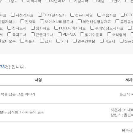
학
종교
사회과학
자연과학
기술과학
예술
언어
자료
시청각자료
TEXT전자도서
컴퓨터파일
녹음자료
TEX
자점자악보
전자책
보이스브레일도서
화면해설영상자료
휴먼음
료
점자도서
점자자료
FULL데이지자료
수어영상도서자료
PDF/UA
서
촉각도서
큰글자도서
읽기쉬운책
소리영화
오디오북
학술지
잡지
기타
연속간행물
비도서
접근
73
건) 입니다.
서명
저자
복을 담은 그릇 이야기
윤교식 
지은이: 조 내
말보다 정직한 7가지 몸의 단서
칼린스 ; 옮긴
원주시