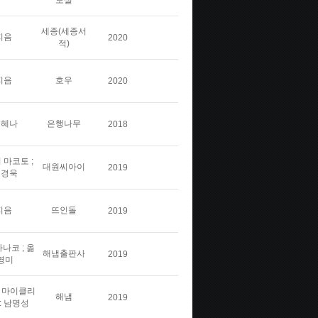
보실
세종(세종서
지음
2020
적)
지음
호우
2020
김혜나
은행나무
2018
 마코토 ;
대원씨아이
2019
민경욱
지음
뜨인돌
2019
나코 ; 옮
해냄출판사
2019
영미
스 마이클리
해냄
2019
: 남명성