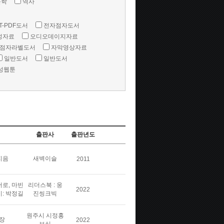
문학
역사
T-PDF도서
전자점자도서
성자료
오디오데이지자료
점자라벨도서
자막영상자료
일반도서
일반도서
성웹툰
출판사
출판년도
지음
새벽이슬
2011
버로, 마빈
리더스북 : 웅
2022
이: 박정길
진씽크빅
원주시 시정홍
장
2022