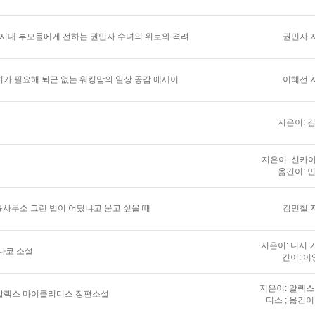
 시대 부모들에게 전하는 권민자 수녀의 위로와 격려
권민자 
가 필요해 퇴근 없는 워킹맘의 일상 공감 에세이
이혜선 
지은이: 
지은이: 신카이
옮긴이: 
법률사무소 그런 법이 어딨냐고 묻고 싶을 때
김민철 
지은이: 니시 가
나코 소설
긴이: 이
지은이: 알렉
알렉스 마이클리디스 장편소설
디스 ; 옮긴이