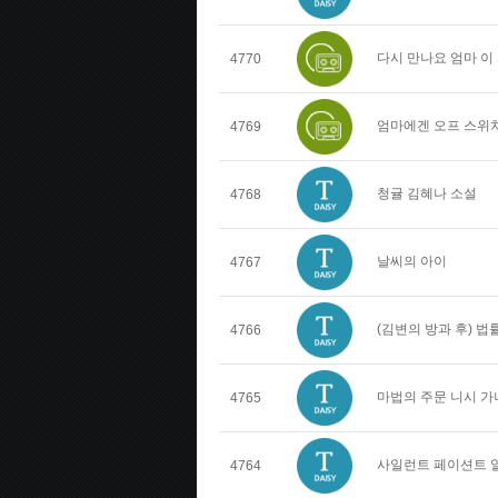
다시 만나요 엄마 이
4770
엄마에겐 오프 스위치
4769
청귤 김혜나 소설
4768
날씨의 아이
4767
(김변의 방과 후) 
4766
마법의 주문 니시 가
4765
사일런트 페이션트 
4764