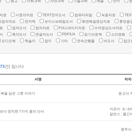
학
종교
사회과학
자연과학
기술과학
예술
언어
자료
시청각자료
TEXT전자도서
컴퓨터파일
녹음자료
TEX
자점자악보
전자책
보이스브레일도서
화면해설영상자료
휴먼음
료
점자도서
점자자료
FULL데이지자료
수어영상도서자료
PDF/UA
서
촉각도서
큰글자도서
읽기쉬운책
소리영화
오디오북
학술지
잡지
기타
연속간행물
비도서
접근
73
건) 입니다.
서명
저자
복을 담은 그릇 이야기
윤교식 
지은이: 조 내
말보다 정직한 7가지 몸의 단서
칼린스 ; 옮긴
원주시