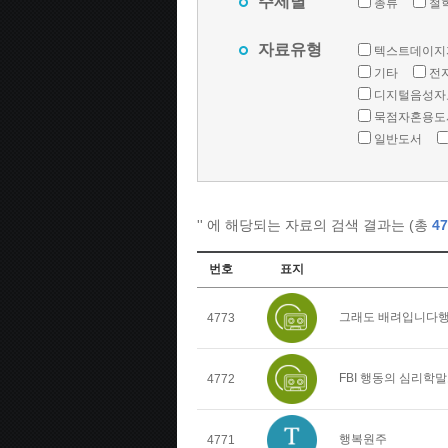
주제별
총류
철
자료유형
텍스트데이지
기타
전
디지털음성자
묵점자혼용도
일반도서
'
' 에 해당되는 자료의 검색 결과는 (총
47
번호
표지
그래도 배려입니다행
4773
FBI 행동의 심리학
4772
행복원주
4771