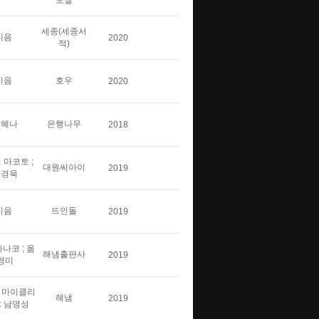
보실
세종(세종서
지음
2020
적)
지음
호우
2020
김혜나
은행나무
2018
 마코토 ;
대원씨아이
2019
민경욱
지음
뜨인돌
2019
나코 ; 옮
해냄출판사
2019
영미
스 마이클리
해냄
2019
: 남명성