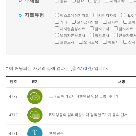
주제별
총류
철학
종교
사회과학
자료유형
텍스트데이지자료
시청각자료
TEX
기타
전자점자악보
전자책
보이
디지털음성자료
점자도서
점자자료
묵점자혼용도서
촉각도서
큰글자도
일반도서
오디오북
학술지
잡지
'
' 에 해당되는 자료의 검색 결과는 (총
4773
건) 입니다.
번호
표지
서명
그래도 배려입니다행복을 담은 그릇 이야기
4773
FBI 행동의 심리학말보다 정직한 7가지 몸의 단서
4772
행복원주
4771