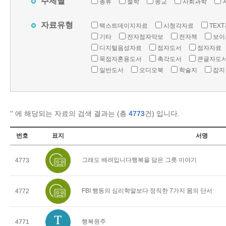
주제별
총류
철학
종교
사회과학
자료유형
텍스트데이지자료
시청각자료
TEX
기타
전자점자악보
전자책
보이
디지털음성자료
점자도서
점자자료
묵점자혼용도서
촉각도서
큰글자도
일반도서
오디오북
학술지
잡지
'
' 에 해당되는 자료의 검색 결과는 (총
4773
건) 입니다.
번호
표지
서명
그래도 배려입니다행복을 담은 그릇 이야기
4773
FBI 행동의 심리학말보다 정직한 7가지 몸의 단서
4772
행복원주
4771