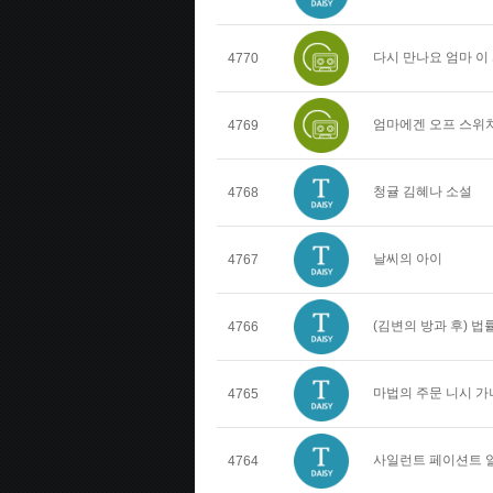
다시 만나요 엄마 이
4770
엄마에겐 오프 스위치
4769
청귤 김혜나 소설
4768
날씨의 아이
4767
(김변의 방과 후) 
4766
마법의 주문 니시 가
4765
사일런트 페이션트 
4764