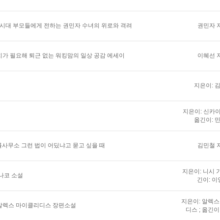
 시대 부모들에게 전하는 권민자 수녀의 위로와 격려
권민자 
가 필요해 퇴근 없는 워킹맘의 일상 공감 에세이
이혜선 
지은이: 
지은이: 신카이
옮긴이: 
법률사무소 그런 법이 어딨냐고 묻고 싶을 때
김민철 
지은이: 니시 가
나코 소설
긴이: 이
지은이: 알렉
알렉스 마이클리디스 장편소설
디스 ; 옮긴이