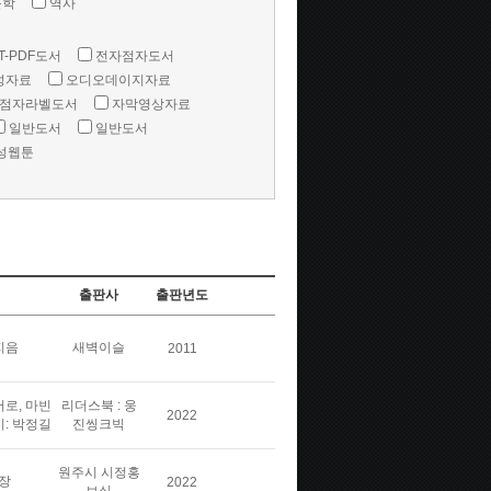
문학
역사
T-PDF도서
전자점자도서
성자료
오디오데이지자료
점자라벨도서
자막영상자료
일반도서
일반도서
성웹툰
출판사
출판년도
지음
새벽이슬
2011
버로, 마빈
리더스북 : 웅
2022
이: 박정길
진씽크빅
원주시 시정홍
장
2022