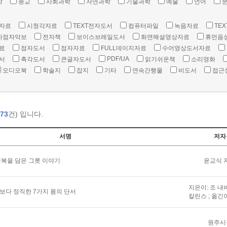
학
종교
사회과학
자연과학
기술과학
예술
언어
자료
시청각자료
TEXT전자도서
컴퓨터파일
녹음자료
TEX
자점자악보
전자책
보이스브레일도서
화면해설영상자료
휴먼음
료
점자도서
점자자료
FULL데이지자료
수어영상도서자료
PDF/UA
서
촉각도서
큰글자도서
읽기쉬운책
소리영화
오디오북
학술지
잡지
기타
연속간행물
비도서
접근
73
건) 입니다.
서명
저자
복을 담은 그릇 이야기
윤교식 
지은이: 조 내
말보다 정직한 7가지 몸의 단서
칼린스 ; 옮긴
원주시