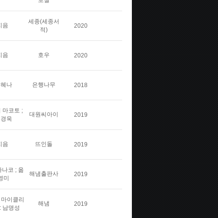
보실
세종(세종서
지음
2020
적)
지음
호우
2020
김혜나
은행나무
2018
 마코토 ;
대원씨아이
2019
민경욱
지음
뜨인돌
2019
나코 ; 옮
해냄출판사
2019
영미
스 마이클리
해냄
2019
: 남명성