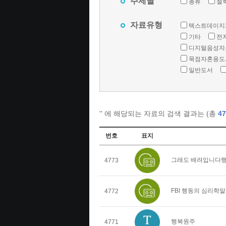
주제별
총류
철
자료유형
텍스트데이지
기타
전
디지털음성자
묵점자혼용도
일반도서
'
' 에 해당되는 자료의 검색 결과는 (총
47
번호
표지
그래도 배려입니다행
4773
FBI 행동의 심리학
4772
행복원주
4771