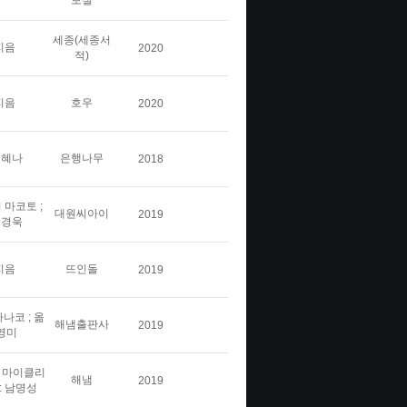
보실
세종(세종서
지음
2020
적)
지음
호우
2020
김혜나
은행나무
2018
 마코토 ;
대원씨아이
2019
민경욱
지음
뜨인돌
2019
나코 ; 옮
해냄출판사
2019
영미
스 마이클리
해냄
2019
: 남명성