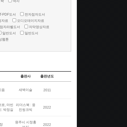
문학
역사
T-PDF도서
전자점자도서
성자료
오디오데이지자료
점자라벨도서
자막영상자료
일반도서
일반도서
성웹툰
출판사
출판년도
지음
새벽이슬
2011
버로, 마빈
리더스북 : 웅
2022
이: 박정길
진씽크빅
원주시 시정홍
장
2022