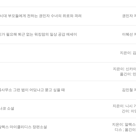
 시대 부모들에게 전하는 권민자 수녀의 위로와 격려
권민자 
가 필요해 퇴근 없는 워킹맘의 일상 공감 에세이
이혜선 
지은이: 
지은이: 신카이
옮긴이: 
법률사무소 그런 법이 어딨냐고 묻고 싶을 때
김민철 
지은이: 니시 가
나코 소설
긴이: 이
지은이: 알렉
알렉스 마이클리디스 장편소설
디스 ; 옮긴이