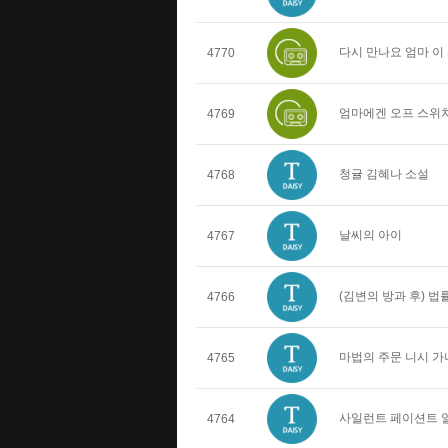
다시 만나요 엄마 이
4770
엄마에겐 오프 스위치
4769
청귤 김혜나 소설
4768
날씨의 아이
4767
(김변의 방과 후) 
4766
마법의 주문 니시 가
4765
사일런트 페이션트 
4764