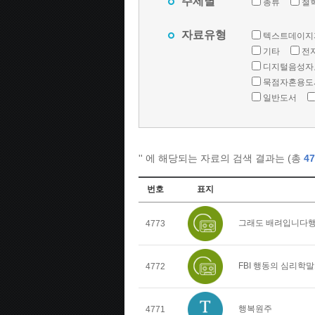
주제별
총류
철
자료유형
텍스트데이지
기타
전
디지털음성자
묵점자혼용도
일반도서
'
' 에 해당되는 자료의 검색 결과는 (총
47
번호
표지
그래도 배려입니다행
4773
FBI 행동의 심리학
4772
행복원주
4771