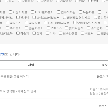
학
종교
사회과학
자연과학
기술과학
예술
언어
자료
시청각자료
TEXT전자도서
컴퓨터파일
녹음자료
TEX
자점자악보
전자책
보이스브레일도서
화면해설영상자료
휴먼음
료
점자도서
점자자료
FULL데이지자료
수어영상도서자료
PDF/UA
서
촉각도서
큰글자도서
읽기쉬운책
소리영화
오디오북
학술지
잡지
기타
연속간행물
비도서
접근
73
건) 입니다.
서명
저자
복을 담은 그릇 이야기
윤교식 
지은이: 조 내
말보다 정직한 7가지 몸의 단서
칼린스 ; 옮긴
원주시