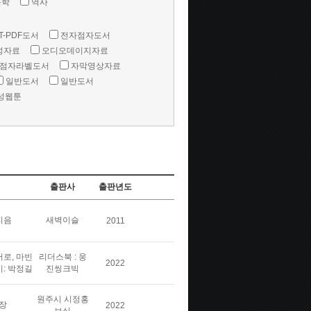
문학
역사
T-PDF도서
전자점자도서
성자료
오디오데이지자료
점자라벨도서
자막영상자료
일반도서
일반도서
성웹툰
출판사
출판년도
지음
새벽이슬
2011
버로, 마빈
리더스북 : 웅
2022
이: 박정길
진씽크빅
원주시 시정홍
장
2022