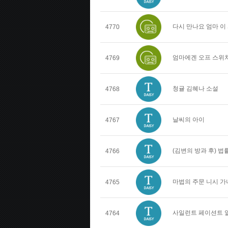
다시 만나요 엄마 이
4770
엄마에겐 오프 스위치
4769
청귤 김혜나 소설
4768
날씨의 아이
4767
(김변의 방과 후) 
4766
마법의 주문 니시 가
4765
사일런트 페이션트 
4764