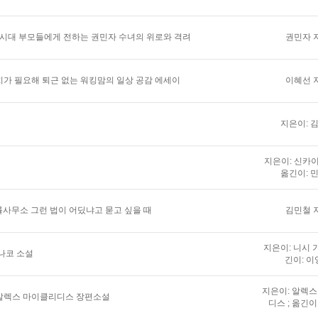
 시대 부모들에게 전하는 권민자 수녀의 위로와 격려
권민자 
가 필요해 퇴근 없는 워킹맘의 일상 공감 에세이
이혜선 
지은이: 
지은이: 신카이
옮긴이: 
법률사무소 그런 법이 어딨냐고 묻고 싶을 때
김민철 
지은이: 니시 가
나코 소설
긴이: 이
지은이: 알렉
알렉스 마이클리디스 장편소설
디스 ; 옮긴이