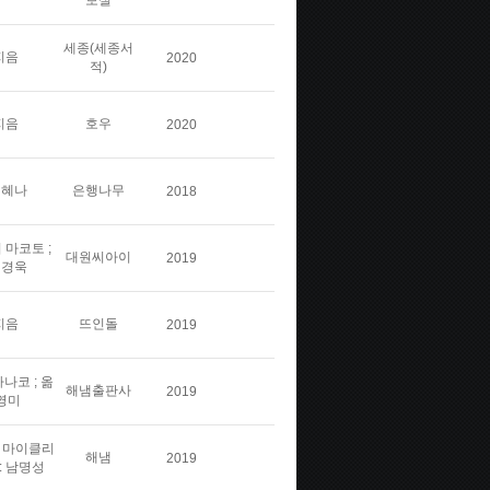
보실
세종(세종서
지음
2020
적)
지음
호우
2020
김혜나
은행나무
2018
 마코토 ;
대원씨아이
2019
민경욱
지음
뜨인돌
2019
나코 ; 옮
해냄출판사
2019
영미
스 마이클리
해냄
2019
: 남명성