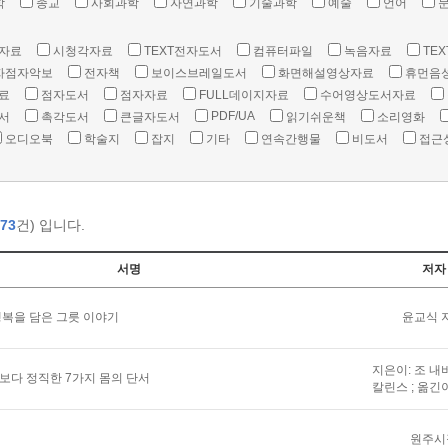
학
종교
사회과학
자연과학
기술과학
예술
언어
자료
시청각자료
TEXT전자도서
컴퓨터파일
녹음자료
TEX
자점자악보
전자책
보이스브레일도서
화면해설영상자료
휴먼음
료
점자도서
점자자료
FULL데이지자료
수어영상도서자료
PDF/UA
서
촉각도서
큰글자도서
읽기쉬운책
소리영화
오디오북
학술지
잡지
기타
연속간행물
비도서
접근
73
건) 입니다.
서명
저자
복을 담은 그릇 이야기
윤교식 
지은이: 조 내
말보다 정직한 7가지 몸의 단서
칼린스 ; 옮긴
원주시