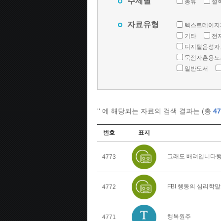
주제별
총류
철
자료유형
텍스트데이지
기타
전
디지털음성자
묵점자혼용도
일반도서
'
' 에 해당되는 자료의 검색 결과는 (총
47
번호
표지
그래도 배려입니다행
4773
FBI 행동의 심리학
4772
행복원주
4771