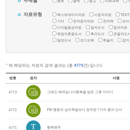
주제별
총류
철학
종교
사회과학
자료유형
텍스트데이지자료
시청각자료
TEX
기타
전자점자악보
전자책
보이
디지털음성자료
점자도서
점자자료
묵점자혼용도서
촉각도서
큰글자도
일반도서
오디오북
학술지
잡지
'
' 에 해당되는 자료의 검색 결과는 (총
4773
건) 입니다.
번호
표지
서명
그래도 배려입니다행복을 담은 그릇 이야기
4773
FBI 행동의 심리학말보다 정직한 7가지 몸의 단서
4772
행복원주
4771