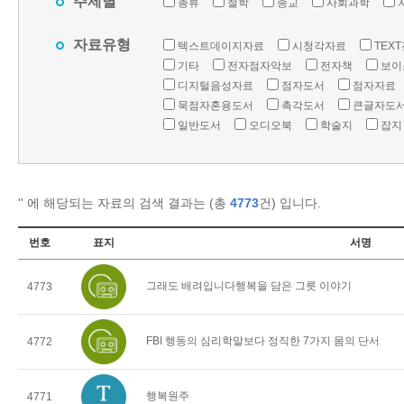
주제별
총류
철학
종교
사회과학
자료유형
텍스트데이지자료
시청각자료
TEX
기타
전자점자악보
전자책
보이
디지털음성자료
점자도서
점자자료
묵점자혼용도서
촉각도서
큰글자도
일반도서
오디오북
학술지
잡지
'
' 에 해당되는 자료의 검색 결과는 (총
4773
건) 입니다.
번호
표지
서명
그래도 배려입니다행복을 담은 그릇 이야기
4773
FBI 행동의 심리학말보다 정직한 7가지 몸의 단서
4772
행복원주
4771