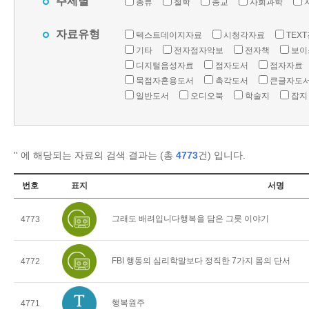
주제별
총류
철학
종교
사회과학
자료유형
텍스트데이지자료
시청각자료
TEX
기타
전자점자악보
전자책
보이
디지털음성자료
점자도서
점자자료
묵점자혼용도서
촉각도서
큰글자도
일반도서
오디오북
학술지
잡지
'
' 에 해당되는 자료의 검색 결과는 (총
4773
건) 입니다.
번호
표지
서명
그래도 배려입니다행복을 담은 그릇 이야기
4773
FBI 행동의 심리학말보다 정직한 7가지 몸의 단서
4772
행복원주
4771