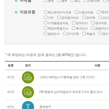
주제별
총류
철학
종교
사회과학
자료유형
텍스트데이지자료
시청각자료
TEX
기타
전자점자악보
전자책
보이
디지털음성자료
점자도서
점자자료
묵점자혼용도서
촉각도서
큰글자도
일반도서
오디오북
학술지
잡지
'
' 에 해당되는 자료의 검색 결과는 (총
4773
건) 입니다.
번호
표지
서명
그래도 배려입니다행복을 담은 그릇 이야기
4773
FBI 행동의 심리학말보다 정직한 7가지 몸의 단서
4772
행복원주
4771