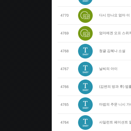
다시 만나요 엄마 이
4770
엄마에겐 오프 스위치
4769
청귤 김혜나 소설
4768
날씨의 아이
4767
(김변의 방과 후) 
4766
마법의 주문 니시 가
4765
사일런트 페이션트 
4764