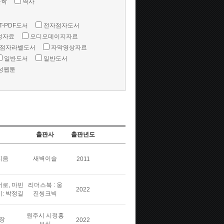
문학
역사
T-PDF도서
전자점자도서
성자료
오디오데이지자료
점자라벨도서
자막영상자료
일반도서
일반도서
성웹툰
출판사
출판년도
지음
새벽이슬
2011
버로, 마빈
리더스북 : 웅
2022
이: 박정길
진씽크빅
원주시 시정홍
장
2022