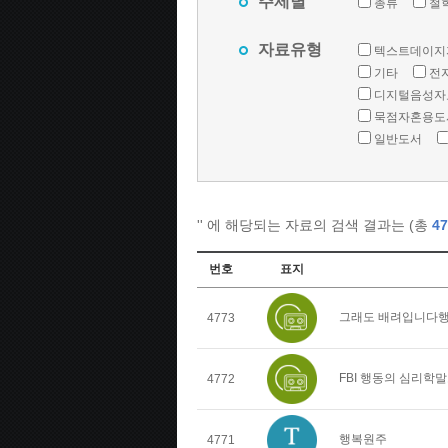
주제별
총류
철
자료유형
텍스트데이지
기타
전
디지털음성자
묵점자혼용도
일반도서
'
' 에 해당되는 자료의 검색 결과는 (총
47
번호
표지
그래도 배려입니다행
4773
FBI 행동의 심리학
4772
행복원주
4771