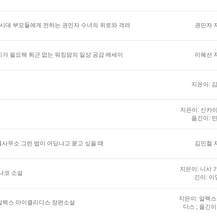
 시대 부모들에게 전하는 권민자 수녀의 위로와 격려
권민자 
가 필요해 퇴근 없는 워킹맘의 일상 공감 에세이
이혜선 
지은이: 
지은이: 신카이
옮긴이: 
법률사무소 그런 법이 어딨냐고 묻고 싶을 때
김민철 
지은이: 니시 가
나코 소설
긴이: 이
지은이: 알렉
알렉스 마이클리디스 장편소설
디스 ; 옮긴이