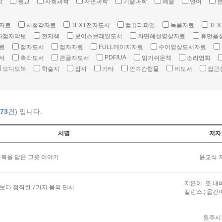
학
종교
사회과학
자연과학
기술과학
예술
언어
자료
시청각자료
TEXT전자도서
컴퓨터파일
녹음자료
TEX
자점자악보
전자책
보이스브레일도서
화면해설영상자료
휴먼음
료
점자도서
점자자료
FULL데이지자료
수어영상도서자료
PDF/UA
서
촉각도서
큰글자도서
읽기쉬운책
소리영화
오디오북
학술지
잡지
기타
연속간행물
비도서
접근
73
건) 입니다.
서명
저자
복을 담은 그릇 이야기
윤교식 
지은이: 조 내
말보다 정직한 7가지 몸의 단서
칼린스 ; 옮긴
원주시