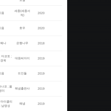
보실
세종(세종서
지음
2020
적)
지음
호우
2020
김혜나
은행나무
2018
 마코토 ;
대원씨아이
2019
민경욱
지음
뜨인돌
2019
나코 ; 옮
해냄출판사
2019
영미
스 마이클리
해냄
2019
: 남명성