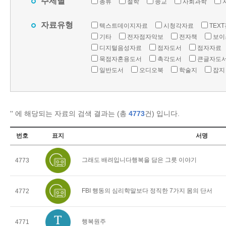
주제별
총류
철학
종교
사회과학
자료유형
텍스트데이지자료
시청각자료
TEX
기타
전자점자악보
전자책
보이
디지털음성자료
점자도서
점자자료
묵점자혼용도서
촉각도서
큰글자도
일반도서
오디오북
학술지
잡지
'
' 에 해당되는 자료의 검색 결과는 (총
4773
건) 입니다.
번호
표지
서명
그래도 배려입니다행복을 담은 그릇 이야기
4773
FBI 행동의 심리학말보다 정직한 7가지 몸의 단서
4772
행복원주
4771