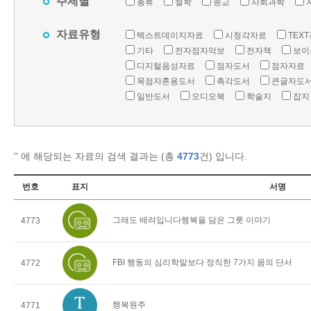
주제별
총류
철학
종교
사회과학
자료유형
텍스트데이지자료
시청각자료
TEX
기타
전자점자악보
전자책
보이
디지털음성자료
점자도서
점자자료
묵점자혼용도서
촉각도서
큰글자도
일반도서
오디오북
학술지
잡지
'
' 에 해당되는 자료의 검색 결과는 (총
4773
건) 입니다.
번호
표지
서명
그래도 배려입니다행복을 담은 그릇 이야기
4773
FBI 행동의 심리학말보다 정직한 7가지 몸의 단서
4772
행복원주
4771