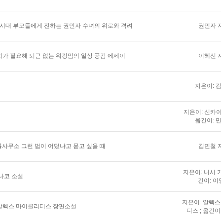
 시대 부모들에게 전하는 권민자 수녀의 위로와 격려
권민자 
가 필요해 퇴근 없는 워킹맘의 일상 공감 에세이
이혜선 
지은이: 
지은이: 신카이
옮긴이: 
법률사무소 그런 법이 어딨냐고 묻고 싶을 때
김민철 
지은이: 니시 가
나코 소설
긴이: 이
지은이: 알렉
알렉스 마이클리디스 장편소설
디스 ; 옮긴이