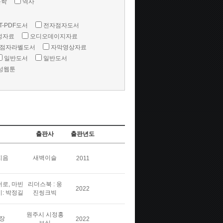
문학
역사
T-PDF도서
전자점자도서
성자료
오디오데이지자료
점자라벨도서
자막영상자료
일반도서
일반도서
성웹툰
출판사
출판년도
지음
새벽이슬
2011
버로, 마빈
리더스북 : 웅
2022
이: 박정길
진씽크빅
원주시 시정홍
장
2022