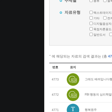
주제별
총류
철
자료유형
텍스트데이지
기타
전
디지털음성자
묵점자혼용도
일반도서
'
' 에 해당되는 자료의 검색 결과는 (총
47
번호
표지
그래도 배려입니다행
4773
FBI 행동의 심리학
4772
행복원주
4771