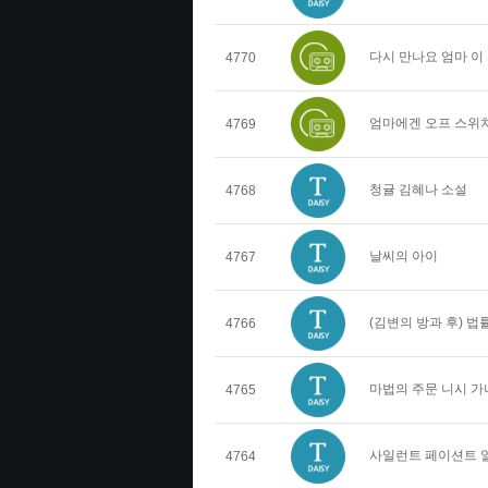
다시 만나요 엄마 이
4770
엄마에겐 오프 스위치
4769
청귤 김혜나 소설
4768
날씨의 아이
4767
(김변의 방과 후) 
4766
마법의 주문 니시 가
4765
사일런트 페이션트 
4764