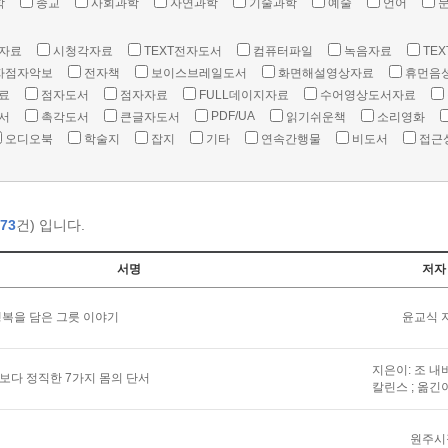
학
종교
사회과학
자연과학
기술과학
예술
언어
자료
시청각자료
TEXT전자도서
컴퓨터파일
녹음자료
TEX
자점자악보
전자책
보이스브레일도서
화면해설영상자료
휴먼음
료
점자도서
점자자료
FULL데이지자료
수어영상도서자료
PDF/UA
서
촉각도서
큰글자도서
읽기쉬운책
소리영화
오디오북
학술지
잡지
기타
연속간행물
비도서
접근
73
건) 입니다.
서명
저자
복을 담은 그릇 이야기
윤교식 
지은이: 조 내
말보다 정직한 7가지 몸의 단서
칼린스 ; 옮긴
원주시