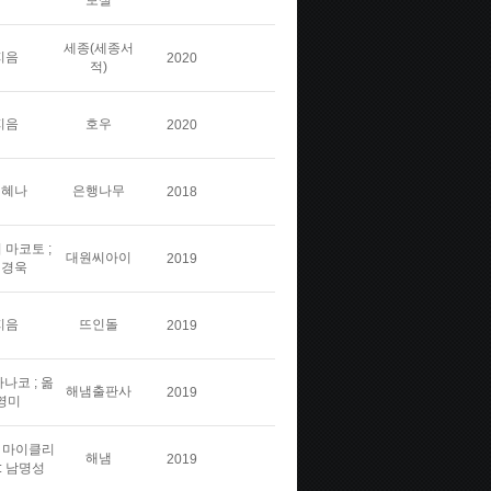
보실
세종(세종서
지음
2020
적)
지음
호우
2020
김혜나
은행나무
2018
 마코토 ;
대원씨아이
2019
민경욱
지음
뜨인돌
2019
나코 ; 옮
해냄출판사
2019
영미
스 마이클리
해냄
2019
: 남명성