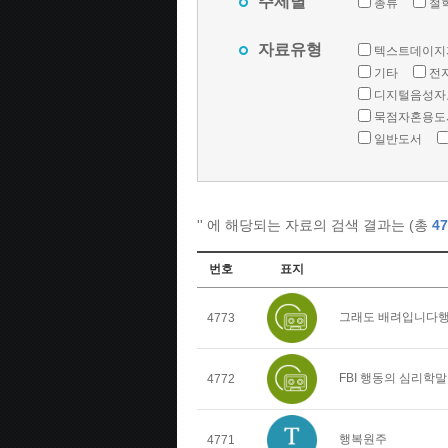
주제별
총류
철
자료유형
텍스트데이지
기타
전
디지털음성자
묵점자혼용도
일반도서
'
' 에 해당되는 자료의 검색 결과는 (총
47
번호
표지
그래도 배려입니다행
4773
FBI 행동의 심리학
4772
행복원주
4771