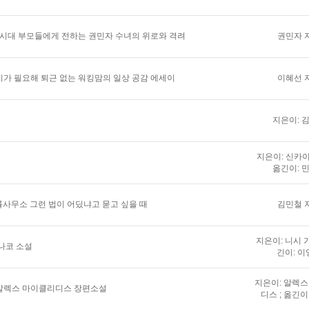
 시대 부모들에게 전하는 권민자 수녀의 위로와 격려
권민자 
가 필요해 퇴근 없는 워킹맘의 일상 공감 에세이
이혜선 
지은이: 
지은이: 신카이
옮긴이: 
법률사무소 그런 법이 어딨냐고 묻고 싶을 때
김민철 
지은이: 니시 가
나코 소설
긴이: 이
지은이: 알렉
알렉스 마이클리디스 장편소설
디스 ; 옮긴이