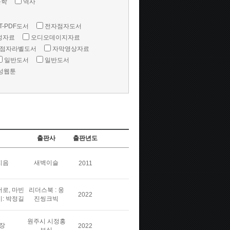
문학
역사
T-PDF도서
전자점자도서
성자료
오디오데이지자료
점자라벨도서
자막영상자료
일반도서
일반도서
성웹툰
출판사
출판년도
지음
새벽이슬
2011
버로, 마빈
리더스북 : 웅
2022
이: 박정길
진씽크빅
원주시 시정홍
장
2022