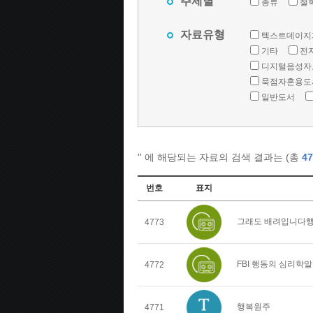
주제별
총류
철
자료유형
텍스트데이지
기타
전
디지털음성자
묵점자혼용도
일반도서
'
' 에 해당되는 자료의 검색 결과는 (총
47
번호
표지
그래도 배려입니다행
4773
FBI 행동의 심리학
4772
행복원주
4771