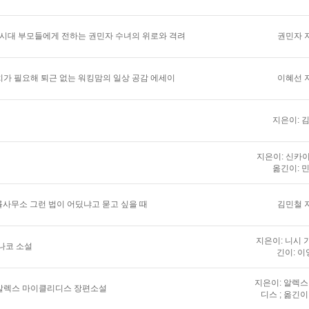
 시대 부모들에게 전하는 권민자 수녀의 위로와 격려
권민자 
가 필요해 퇴근 없는 워킹맘의 일상 공감 에세이
이혜선 
지은이: 
지은이: 신카이
옮긴이: 
법률사무소 그런 법이 어딨냐고 묻고 싶을 때
김민철 
지은이: 니시 가
나코 소설
긴이: 이
지은이: 알렉
알렉스 마이클리디스 장편소설
디스 ; 옮긴이