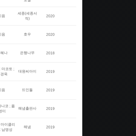
보실
세종(세종서
지음
2020
적)
지음
호우
2020
김혜나
은행나무
2018
 마코토 ;
대원씨아이
2019
민경욱
지음
뜨인돌
2019
나코 ; 옮
해냄출판사
2019
영미
스 마이클리
해냄
2019
: 남명성