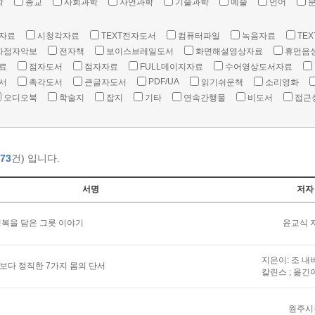
학
종교
사회과학
자연과학
기술과학
예술
언어
자료
시청각자료
TEXT전자도서
컴퓨터파일
녹음자료
TEX
자점자악보
전자책
보이스브레일도서
화면해설영상자료
휴먼음
료
점자도서
점자자료
FULL데이지자료
수어영상도서자료
PDF/UA
서
촉각도서
큰글자도서
읽기쉬운책
소리영화
오디오북
학술지
잡지
기타
연속간행물
비도서
접근
73
건) 입니다.
서명
저자
복을 담은 그릇 이야기
윤교식 
지은이: 조 내
말보다 정직한 7가지 몸의 단서
칼린스 ; 옮긴
원주시