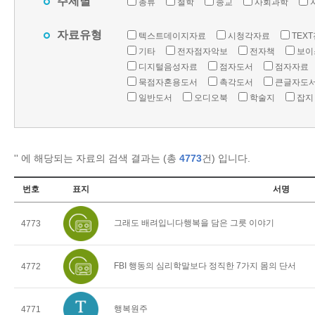
주제별
총류
철학
종교
사회과학
자료유형
텍스트데이지자료
시청각자료
TEX
기타
전자점자악보
전자책
보이
디지털음성자료
점자도서
점자자료
묵점자혼용도서
촉각도서
큰글자도
일반도서
오디오북
학술지
잡지
'
' 에 해당되는 자료의 검색 결과는 (총
4773
건) 입니다.
번호
표지
서명
그래도 배려입니다행복을 담은 그릇 이야기
4773
FBI 행동의 심리학말보다 정직한 7가지 몸의 단서
4772
행복원주
4771