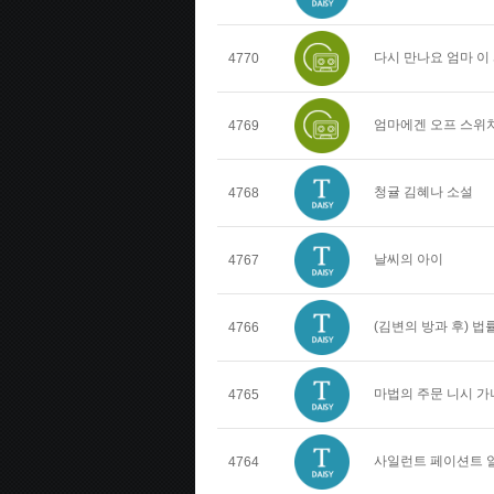
다시 만나요 엄마 이
4770
엄마에겐 오프 스위치
4769
청귤 김혜나 소설
4768
날씨의 아이
4767
(김변의 방과 후) 
4766
마법의 주문 니시 가
4765
사일런트 페이션트 
4764