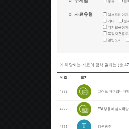
주제별
총류
철
자료유형
텍스트데이지
기타
전
디지털음성자
묵점자혼용도
일반도서
'
' 에 해당되는 자료의 검색 결과는 (총
47
번호
표지
그래도 배려입니다행
4773
FBI 행동의 심리학
4772
행복원주
4771