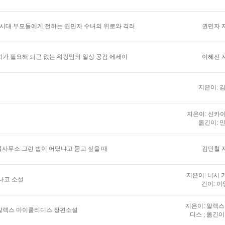
 시대 부모들에게 전하는 권민자 수녀의 위로와 격려
권민자 
가 필요해 퇴근 없는 워킹맘의 일상 공감 에세이
이혜선 
지은이: 
지은이: 신카이
옮긴이: 
법률사무소 그런 법이 어딨냐고 묻고 싶을 때
김민철 
지은이: 니시 가
나코 소설
긴이: 이
지은이: 알렉
알렉스 마이클리디스 장편소설
디스 ; 옮긴이