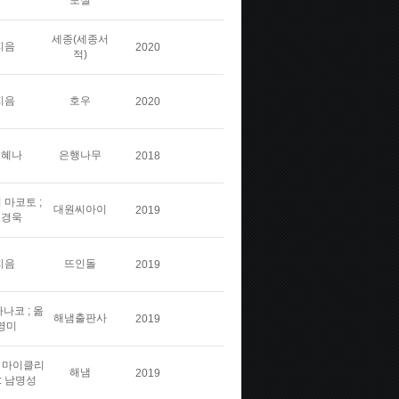
보실
세종(세종서
지음
2020
적)
지음
호우
2020
김혜나
은행나무
2018
 마코토 ;
대원씨아이
2019
민경욱
지음
뜨인돌
2019
나코 ; 옮
해냄출판사
2019
영미
스 마이클리
해냄
2019
: 남명성