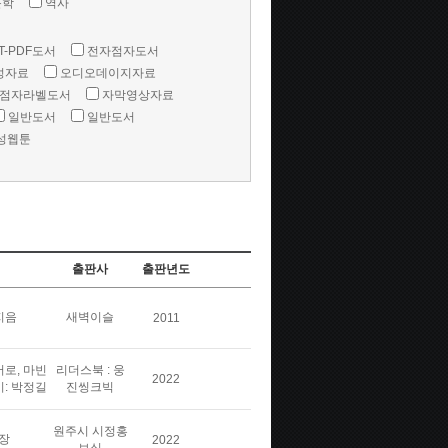
문학
역사
T-PDF도서
전자점자도서
성자료
오디오데이지자료
점자라벨도서
자막영상자료
일반도서
일반도서
성웹툰
출판사
출판년도
지음
새벽이슬
2011
버로, 마빈
리더스북 : 웅
2022
이: 박정길
진씽크빅
원주시 시정홍
장
2022