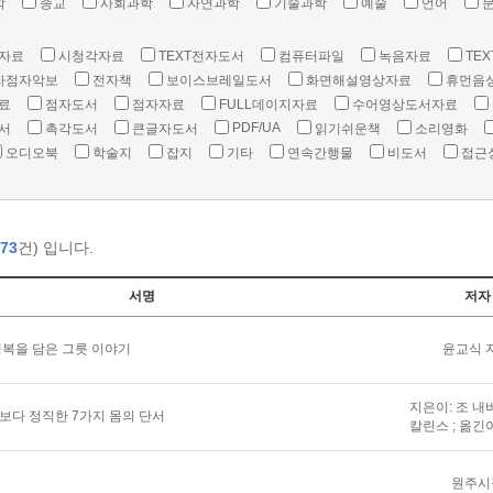
학
종교
사회과학
자연과학
기술과학
예술
언어
자료
시청각자료
TEXT전자도서
컴퓨터파일
녹음자료
TEX
자점자악보
전자책
보이스브레일도서
화면해설영상자료
휴먼음
료
점자도서
점자자료
FULL데이지자료
수어영상도서자료
PDF/UA
서
촉각도서
큰글자도서
읽기쉬운책
소리영화
오디오북
학술지
잡지
기타
연속간행물
비도서
접근
73
건) 입니다.
서명
저자
복을 담은 그릇 이야기
윤교식 
지은이: 조 내
말보다 정직한 7가지 몸의 단서
칼린스 ; 옮긴
원주시