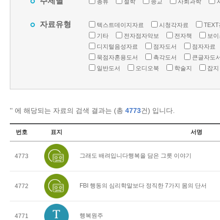
주제별
총류
철학
종교
사회과학
자료유형
텍스트데이지자료
시청각자료
TEX
기타
전자점자악보
전자책
보이
디지털음성자료
점자도서
점자자료
묵점자혼용도서
촉각도서
큰글자도
일반도서
오디오북
학술지
잡지
'
' 에 해당되는 자료의 검색 결과는 (총
4773
건) 입니다.
번호
표지
서명
그래도 배려입니다행복을 담은 그릇 이야기
4773
FBI 행동의 심리학말보다 정직한 7가지 몸의 단서
4772
행복원주
4771