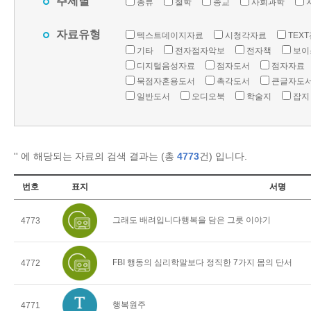
주제별
총류
철학
종교
사회과학
자료유형
텍스트데이지자료
시청각자료
TEX
기타
전자점자악보
전자책
보이
디지털음성자료
점자도서
점자자료
묵점자혼용도서
촉각도서
큰글자도
일반도서
오디오북
학술지
잡지
'
' 에 해당되는 자료의 검색 결과는 (총
4773
건) 입니다.
번호
표지
서명
그래도 배려입니다행복을 담은 그릇 이야기
4773
FBI 행동의 심리학말보다 정직한 7가지 몸의 단서
4772
행복원주
4771