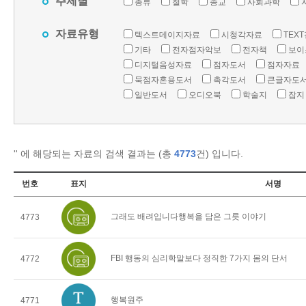
주제별
총류
철학
종교
사회과학
자료유형
텍스트데이지자료
시청각자료
TEX
기타
전자점자악보
전자책
보이
디지털음성자료
점자도서
점자자료
묵점자혼용도서
촉각도서
큰글자도
일반도서
오디오북
학술지
잡지
'
' 에 해당되는 자료의 검색 결과는 (총
4773
건) 입니다.
번호
표지
서명
그래도 배려입니다행복을 담은 그릇 이야기
4773
FBI 행동의 심리학말보다 정직한 7가지 몸의 단서
4772
행복원주
4771