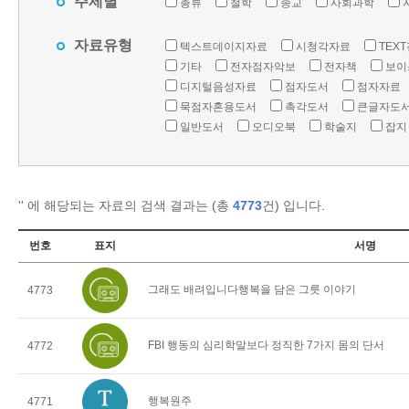
주제별
총류
철학
종교
사회과학
자료유형
텍스트데이지자료
시청각자료
TEX
기타
전자점자악보
전자책
보이
디지털음성자료
점자도서
점자자료
묵점자혼용도서
촉각도서
큰글자도
일반도서
오디오북
학술지
잡지
'
' 에 해당되는 자료의 검색 결과는 (총
4773
건) 입니다.
번호
표지
서명
그래도 배려입니다행복을 담은 그릇 이야기
4773
FBI 행동의 심리학말보다 정직한 7가지 몸의 단서
4772
행복원주
4771