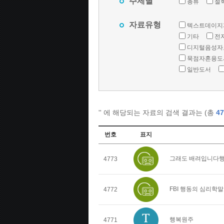
주제별
총류
철
자료유형
텍스트데이지
기타
전
디지털음성자
묵점자혼용도
일반도서
'
' 에 해당되는 자료의 검색 결과는 (총
47
번호
표지
그래도 배려입니다행
4773
FBI 행동의 심리학
4772
행복원주
4771