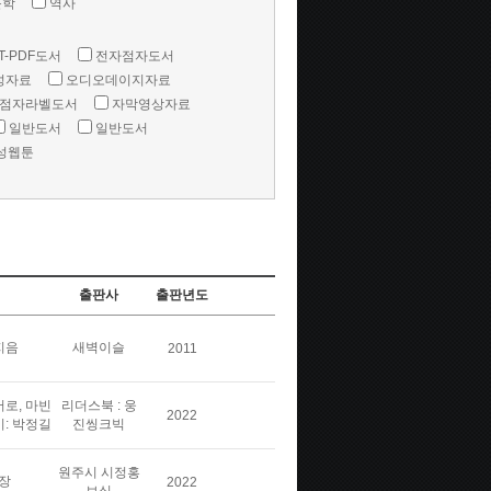
문학
역사
T-PDF도서
전자점자도서
성자료
오디오데이지자료
점자라벨도서
자막영상자료
일반도서
일반도서
성웹툰
출판사
출판년도
지음
새벽이슬
2011
버로, 마빈
리더스북 : 웅
2022
이: 박정길
진씽크빅
원주시 시정홍
장
2022