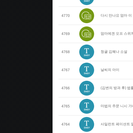
다시 만나요 엄마 이
4770
엄마에겐 오프 스위치
4769
청귤 김혜나 소설
4768
날씨의 아이
4767
(김변의 방과 후) 
4766
마법의 주문 니시 가
4765
사일런트 페이션트 
4764