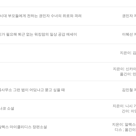
 시대 부모들에게 전하는 권민자 수녀의 위로와 격려
권민자 
가 필요해 퇴근 없는 워킹맘의 일상 공감 에세이
이혜선 
지은이: 
지은이: 신카이
옮긴이: 
법률사무소 그런 법이 어딨냐고 묻고 싶을 때
김민철 
지은이: 니시 가
나코 소설
긴이: 이
지은이: 알렉
알렉스 마이클리디스 장편소설
디스 ; 옮긴이