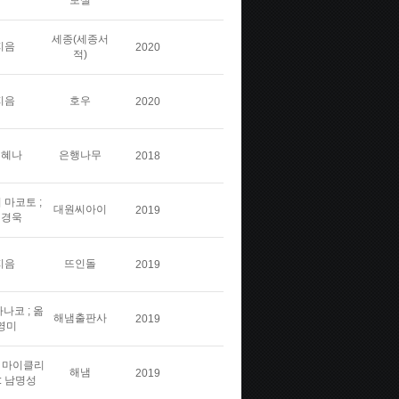
보실
세종(세종서
지음
2020
적)
지음
호우
2020
김혜나
은행나무
2018
 마코토 ;
대원씨아이
2019
민경욱
지음
뜨인돌
2019
나코 ; 옮
해냄출판사
2019
영미
스 마이클리
해냄
2019
: 남명성