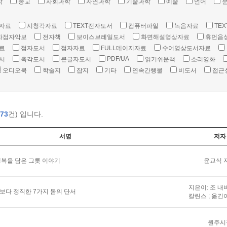
학
종교
사회과학
자연과학
기술과학
예술
언어
자료
시청각자료
TEXT전자도서
컴퓨터파일
녹음자료
TEX
자점자악보
전자책
보이스브레일도서
화면해설영상자료
휴먼음
료
점자도서
점자자료
FULL데이지자료
수어영상도서자료
PDF/UA
서
촉각도서
큰글자도서
읽기쉬운책
소리영화
오디오북
학술지
잡지
기타
연속간행물
비도서
접근
73
건) 입니다.
서명
저자
복을 담은 그릇 이야기
윤교식 
지은이: 조 내
말보다 정직한 7가지 몸의 단서
칼린스 ; 옮긴
원주시