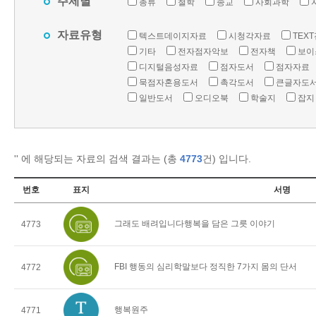
주제별
총류
철학
종교
사회과학
자료유형
텍스트데이지자료
시청각자료
TEX
기타
전자점자악보
전자책
보이
디지털음성자료
점자도서
점자자료
묵점자혼용도서
촉각도서
큰글자도
일반도서
오디오북
학술지
잡지
'
' 에 해당되는 자료의 검색 결과는 (총
4773
건) 입니다.
번호
표지
서명
그래도 배려입니다행복을 담은 그릇 이야기
4773
FBI 행동의 심리학말보다 정직한 7가지 몸의 단서
4772
행복원주
4771